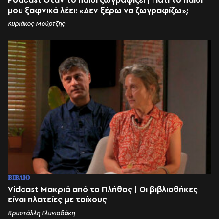
Podcast Όταν το παιδί ζωγραφίζει | Γιατί το παιδί
μου ξαφνικά λέει: «Δεν ξέρω να ζωγραφίζω»;
Κυριάκος Μούρτζης
ΒΙΒΛΙΟ
Vidcast Μακριά από το Πλήθος | Οι βιβλιοθήκες
είναι πλατείες με τοίχους
Κρυστάλλη Γλυνιαδάκη