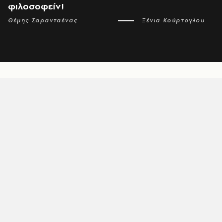
φιλοσοφείν!
Θέμης Σαρανταένας
Ξένια Κούρτογλου