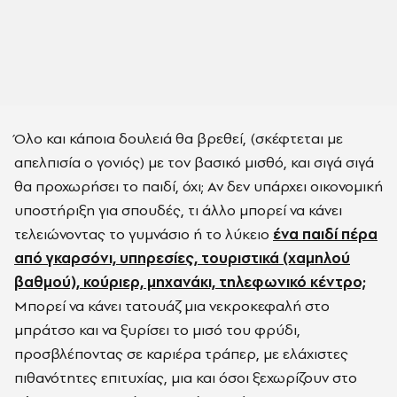
Όλο και κάποια δουλειά θα βρεθεί, (σκέφτεται με
απελπισία ο γονιός) με τον βασικό μισθό, και σιγά σιγά
θα προχωρήσει το παιδί, όχι; Αν δεν υπάρχει οικονομική
υποστήριξη για σπουδές, τι άλλο μπορεί να κάνει
τελειώνοντας το γυμνάσιο ή το λύκειο
ένα παιδί πέρα
από γκαρσόνι, υπηρεσίες, τουριστικά (χαμηλού
βαθμού), κούριερ, μηχανάκι, τηλεφωνικό κέντρο;
Μπορεί να κάνει τατουάζ μια νεκροκεφαλή στο
μπράτσο και να ξυρίσει το μισό του φρύδι,
προσβλέποντας σε καριέρα τράπερ, με ελάχιστες
πιθανότητες επιτυχίας, μια και όσοι ξεχωρίζουν στο