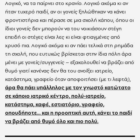
Λογικό, να τα παίρνει στο κρανίο. Λογικό ακόμα κι αν
ήταν τυχερό παιδί, αν οι γονείς ξηλώθηκαν να κάνει
φροντιστήρια και πέρασε σε μια σχολή κάπου, όπου οι
ίδιοι γονείς δεν μπορούν να του νοικιάσουν στέγη
επειδή οι στέγες είναι λες κι είναι φτιαγμένες από
χρυσό πια. Λογικό ακόμα κι αν πάει τελικά στη ρημάδα
τη σχολή, που ευτυχώς βρίσκεται στην ίδια πόλη άρα
μένει με γονείς/συγγενείς – εξακολουθεί να βράζει από
θυμό γιατί κανένας δεν θα του ανοίξει ιατρείο,
κατάστημα, γραφείο όταν αποφοιτήσει (με τι λεφτά;),
άρα θα πάει υπάλληλος με τον γνωστό κατώτατο
σε κάποιο ιατρικό κέντρο, πολύ-ιατρείο,
κατάστημα, καφέ, εστιατόριο, γραφείο,
οπουδήποτε… και η προοπτική αυτή, κάνει το παιδί
να βράζει από θυμό όλο και πιο πολύ.