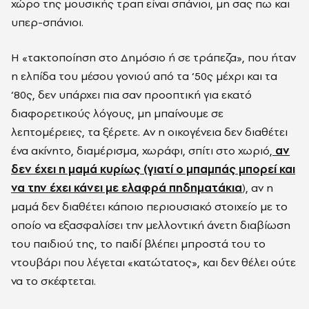
χώρο της μουσικής τραπ είναι σπάνιοι, μη σας πω και
υπερ-σπάνιοι.
Η «τακτοποίηση στο Δημόσιο ή σε τράπεζα», που ήταν
η ελπίδα του μέσου γονιού από τα ‘50ς μέχρι και τα
‘80ς, δεν υπάρχει πια σαν προοπτική για εκατό
διαφορετικούς λόγους, μη μπαίνουμε σε
λεπτομέρειες, τα ξέρετε. Αν η οικογένεια δεν διαθέτει
ένα ακίνητο, διαμέρισμα, χωράφι, σπίτι στο χωριό,
αν
δεν έχει η μαμά κυρίως (γιατί ο μπαμπάς μπορεί και
να την έχει κάνει με ελαφρά πηδηματάκια
), αν η
μαμά δεν διαθέτει κάποιο περιουσιακό στοιχείο με το
οποίο να εξασφαλίσει την μελλοντική άνετη διαβίωση
του παιδιού της, το παιδί βλέπει μπροστά του το
ντουβάρι που λέγεται «κατώτατος», και δεν θέλει ούτε
να το σκέφτεται.