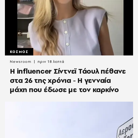
ΚΟΣΜΟΣ
Newsroom
πριν 18 λεπτά
Η influencer Σίντνεϊ Τάουλ πέθανε
στα 26 της χρόνια - Η γενναία
μάχη που έδωσε με τον καρκίνο