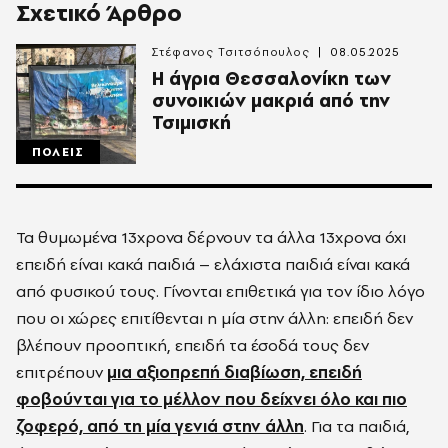
Σχετικό Άρθρο
Στέφανος Τσιτσόπουλος
08.05.2025
Η άγρια Θεσσαλονίκη των
συνοικιών μακριά από την
Τσιμισκή
ΠΟΛΕΙΣ
Τα θυμωμένα 13χρονα δέρνουν τα άλλα 13χρονα όχι
επειδή είναι κακά παιδιά – ελάχιστα παιδιά είναι κακά
από φυσικού τους. Γίνονται επιθετικά για τον ίδιο λόγο
που οι χώρες επιτίθενται η μία στην άλλη: επειδή δεν
βλέπουν προοπτική, επειδή τα έσοδά τους δεν
επιτρέπουν
μια αξιοπρεπή διαβίωση, επειδή
φοβούνται για το μέλλον που δείχνει όλο και πιο
ζοφερό, από τη μία γενιά στην άλλη
. Για τα παιδιά,