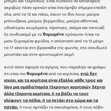
μπορεί και 13χρονους. Είναι δύσκολο να καταλάβεις
ακριβώς πόσο χρονών είναι ένα έφηβο σήμερα επειδή
όλα, από τα 12 και πάνω, έχουν το ίδιο λουκ: μαύρα
μπλουζάκια, μαύρες βερμούδες, μαύρα αθλητικά,
«ιδιαίτερα» κουρέματα, πίρσινγκς, ακόμα και τατουάζ.
Σε συνδυασμό με το
θυμωμένο
πρόσωπο ή/και τα
μισο-ξυρισμένα φρύδια, η απόσταση από τα 12 μέχρι
τα 17 χάνεται στη βραχνάδα της φωνής, στο χνουδωτό
μουστάκι και στην φουντωμένη ακμή.
Αυτό όσον αφορά τα αγόρια, που παραλίγο να γράψω
ότι είναι πιο
θυμωμένα
από τα κορίτσια,
ενώ δεν
ισχύει, και τα κορίτσια είναι έξαλλα: κάθε τρεις και
λίγο μια ομάδα/παρέα 13χρονων κοριτσιών δέρνει
άλλα 13χρονα κορίτσια, ή τα βάζει να τους
γλύφουν τα πόδια, ή τα πετάει στο χώμα και τα
πατάει
, ή τους αρπάζει τα σκουλαρίκια, ή τους κόβει