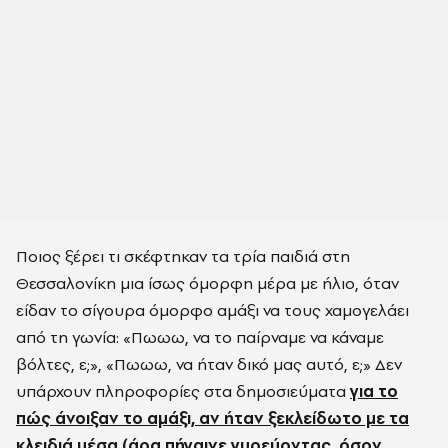
Ποιος ξέρει τι σκέφτηκαν τα τρία παιδιά στη
Θεσσαλονίκη μια ίσως όμορφη μέρα με ήλιο, όταν
είδαν το σίγουρα όμορφο αμάξι να τους χαμογελάει
από τη γωνία: «Πωωω, να το παίρναμε να κάναμε
βόλτες, ε;», «Πωωω, να ήταν δικό μας αυτό, ε;» Δεν
υπάρχουν πληροφορίες στα δημοσιεύματα
για το
πώς άνοιξαν το αμάξι, αν ήταν ξεκλείδωτο με τα
κλειδιά μέσα (άρα πήγαινε γυρεύοντας, όσον