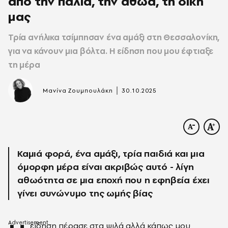
από την παλιά, την αθώα, τη δική
μας
Τρία ανήλικα τσίμπησαν ένα αμάξι στη Θεσσαλονίκη,
για να κάνουν μια βόλτα. Η είδηση που μου έφτιαξε
τη μέρα
|
Μανίνα Ζουμπουλάκη
30.10.2025
Καμιά φορά, ένα αμάξι, τρία παιδιά και μια
όμορφη μέρα είναι ακριβώς αυτό - λίγη
αθωότητα σε μια εποχή που η εφηβεία έχει
γίνει συνώνυμο της ωμής βίας
είδηση πέρασε στα ψιλά αλλά κάπως μου