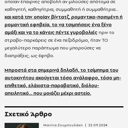
οποίαν έπαιρνες αποβολή αν μιλούσες απότομα σε
καθηγητή, καθηγήτρια, συμμαθητή ή συμμαθήτρια…
και κατά την οποίαν βίντατζ, ρομαντικο-ποιημένη ή
ρομαντική εφηβεία, το να τσιμπήσεις ένα ξένο
αμάξι και να το κάνεις πέντε γυροβολιές
πριν το
στραβο-παρκάρεις σε ένα πεζοδρόμιο, ήταν ΤΟ
μεγαλύτερο παράπτωμα που μπορούσες να
διαπράξεις, ως έφηβο.
Μπροστά στα σημερινά δηλαδή, το τσίμπημα του
αυτοκινήτου ακούγεται τόσο ανάλαφρο, τόσο μη-
επιθετικό, ελάχιστα-παραβατικό, διόλου-
απειλητικό… που μοιάζει μέχρι αστείο.
Σχετικό Άρθρο
Μανίνα Ζουμπουλάκη
22.09.2024