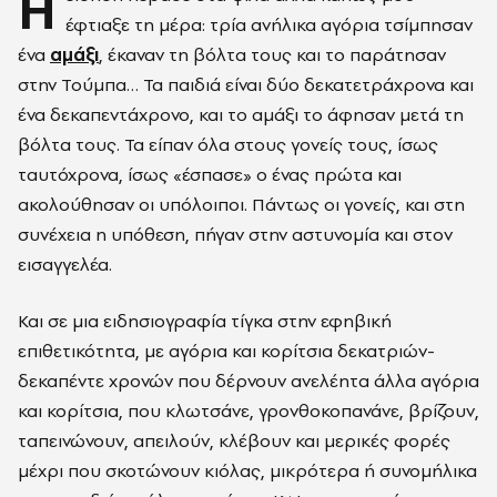
Η
έφτιαξε τη μέρα: τρία ανήλικα αγόρια τσίμπησαν
ένα
αμάξι
, έκαναν τη βόλτα τους και το παράτησαν
στην Τούμπα… Τα παιδιά είναι δύο δεκατετράχρονα και
ένα δεκαπεντάχρονο, και το αμάξι το άφησαν μετά τη
βόλτα τους. Τα είπαν όλα στους γονείς τους, ίσως
ταυτόχρονα, ίσως «έσπασε» ο ένας πρώτα και
ακολούθησαν οι υπόλοιποι. Πάντως οι γονείς, και στη
συνέχεια η υπόθεση, πήγαν στην αστυνομία και στον
εισαγγελέα.
Και σε μια ειδησιογραφία τίγκα στην εφηβική
επιθετικότητα, με αγόρια και κορίτσια δεκατριών-
δεκαπέντε χρονών που δέρνουν ανελέητα άλλα αγόρια
και κορίτσια, που κλωτσάνε, γρονθοκοπανάνε, βρίζουν,
ταπεινώνουν, απειλούν, κλέβουν και μερικές φορές
μέχρι που σκοτώνουν κιόλας, μικρότερα ή συνομήλικα