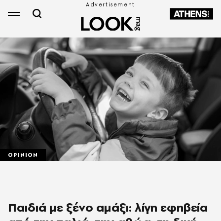
OPINION
Παιδιά με ξένο αμάξι: λίγη εφηβεία