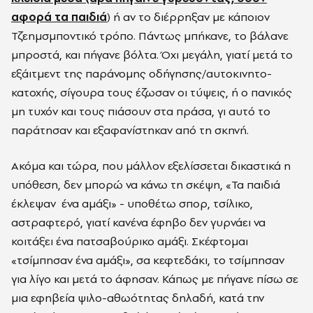
αφορά τα παιδιά
) ή αν το διέρρηξαν με κάποιον
Τζεημσμποντικό τρόπο. Πάντως μπήκανε, το βάλανε
μπροστά, και πήγανε βόλτα. Όχι μεγάλη, γιατί μετά το
εξάιτμεντ της παράνομης οδήγησης/αυτοκινητο-
κατοχής, σίγουρα τους έζωσαν οι τύψεις, ή ο πανικός
μη τυχόν και τους πιάσουν στα πράσα, γι αυτό το
παράτησαν και εξαφανίστηκαν από τη σκηνή.
Ακόμα και τώρα, που μάλλον εξελίσσεται δικαστικά η
υπόθεση, δεν μπορώ να κάνω τη σκέψη, «Τα παιδιά
έκλεψαν ένα αμάξι» - υποθέτω σπορ, τσίλικο,
αστραφτερό, γιατί κανένα έφηβο δεν γυρνάει να
κοιτάξει ένα πατσαβούρικο αμάξι. Σκέφτομαι
«τσίμπησαν ένα αμάξι», σα κεφτεδάκι, το τσίμπησαν
για λίγο και μετά το άφησαν. Κάπως με πήγανε πίσω σε
μια εφηβεία ψιλο-αθωότητας δηλαδή, κατά την