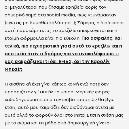
οι μεγαλύτεροι που ζήσαμε εφηβεία χωρίς τον
σημερινό χαμό στα social media, πώς ντυνόμασταν
(εγώ ας μη θυμηθώ καλύτερα…); Σήμερα, η διαδικασία
αυτή παρακάμπτεται, το «ρεζίλι» αποφεύγεται και η
έτοιμη φόρμουλα είναι πιο εύκολη.
Πιο ασφαλής. Και
τελικά, πιο περιοριστική γιατί αυτό το «ρεζίλι» και η
αποτυχία ήταν ο δρόμος για να ανακαλύψουμε τι
μας εκφράζει και τι όχι: ΕΜΑΣ, όχι την
Καρολίν
Μπεσέτ
.
Η αισθητική έχει γίνει κάπως κοινή ενώ ποτέ δεν
προοριζόταν γι΄αυτήν τη μοίρα. Μερικές φορές
καθοδηγούμαστε από τον φόβο του «πώς θα βγω
έτσι», αυτό μου ταιριάζει, δεν αισθάνομαι άνετα με
αυτό αλλά το φορούν όλοι στο insta. Έτσι η σχέση μας
με το σώμα και τη μόδα από δημιουργική γίνεται