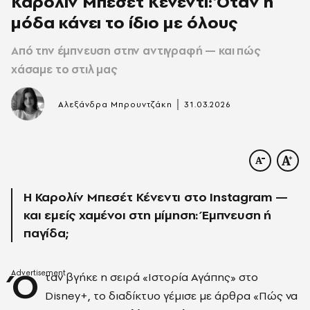
Καρολίν Μπεσέτ Κένεντι: Όταν η
μόδα κάνει το ίδιο με όλους
Από την έμπνευση στην αντιγραφή — και πώς
χάσαμε το στιλ μας
|
Αλεξάνδρα Μπρουντζάκη
31.03.2026
Η Καρολίν Μπεσέτ Κένεντι στο Instagram —
και εμείς χαμένοι στη μίμηση: Έμπνευση ή
παγίδα;
Ό
ταν βγήκε η σειρά «
Ιστορία Αγάπης
» στο
Disney+, το διαδίκτυο γέμισε με άρθρα «Πώς να