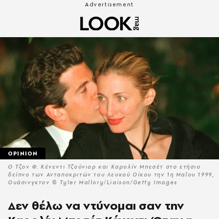
OPINION
Ο Τζον Φ. Κένεντι Τζούνιορ και Καρολίν Μπεσέτ στο ετήσιο
δείπνο των Ανταποκριτών του Λευκού Οίκου την 1η Μαΐου 1999,
Ουάσινγκτον © Tyler Mallory/Liaison/Getty Images
Δεν θέλω να ντύνομαι σαν την