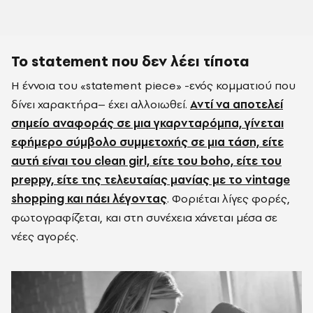
Το statement που δεν λέει τίποτα
Η έννοια του «statement piece» -ενός κομματιού που
δίνει χαρακτήρα– έχει αλλοιωθεί.
Αντί να αποτελεί
σημείο αναφοράς σε μια γκαρνταρόμπα, γίνεται
εφήμερο σύμβολο συμμετοχής σε μια τάση, είτε
αυτή είναι του clean girl, είτε του boho, είτε του
preppy, είτε της τελευταίας μανίας με το vintage
shopping και πάει λέγοντας
. Φοριέται λίγες φορές,
φωτογραφίζεται, και στη συνέχεια χάνεται μέσα σε
νέες αγορές.