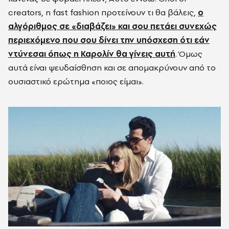
creators, η fast fashion προτείνουν τι θα βάλεις,
ο
αλγόριθμος σε «διαβάζει» και σου πετάει συνεχώς
περιεχόμενο που σου δίνει την υπόσχεση ότι εάν
ντύνεσαι όπως η
Καρολίν
θα γίνεις αυτή
. Όμως
αυτά είναι ψευδαίσθηση και σε απομακρύνουν από το
ουσιαστικό ερώτημα «ποιος είμαι».