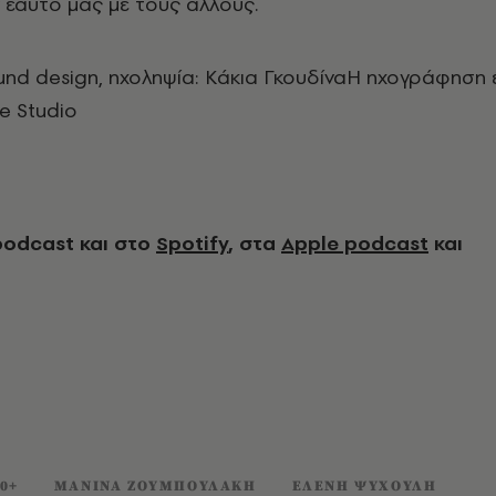
 εαυτό μας με τους άλλους.
ound design, ηχοληψία: Κάκια Γκουδίνα
Η ηχογράφηση έ
e Studio
podcast και στο
Spotify
, στα
Apple podcast
και
0+
ΜΑΝΙΝΑ ΖΟΥΜΠΟΥΛΑΚΗ
ΕΛΕΝΗ ΨΥΧΟΥΛΗ