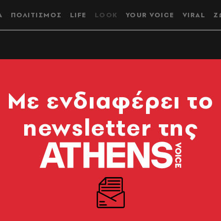
Α
ΠΟΛΙΤΙΣΜΟΣ
LIFE
LOOK
YOUR VOICE
VIRAL
Ζ
αι αρκετή; Οι
Mε ενδιαφέρει το
συγκρίσεις και η
newsletter της
οχή