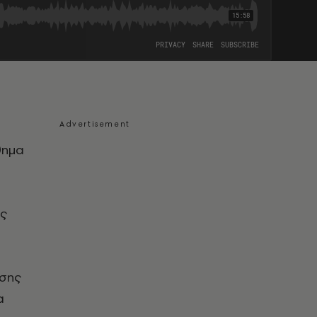
θημα
ις
νσης
α