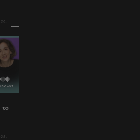
026,
 το
026,