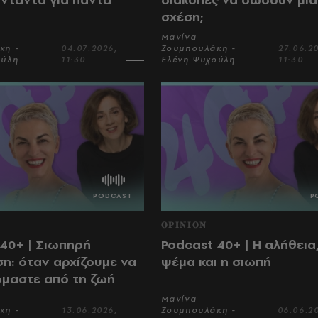
σχέση;
Μανίνα
κη -
04.07.2026,
Ζουμπουλάκη -
27.06.2
ούλη
11:30
Ελένη Ψυχούλη
11:30
OPINION
 40+ | Σιωπηρή
Podcast 40+ | Η αλήθεια,
η: όταν αρχίζουμε να
ψέμα και η σιωπή
μαστε από τη ζωή
Μανίνα
κη -
13.06.2026,
Ζουμπουλάκη -
06.06.2