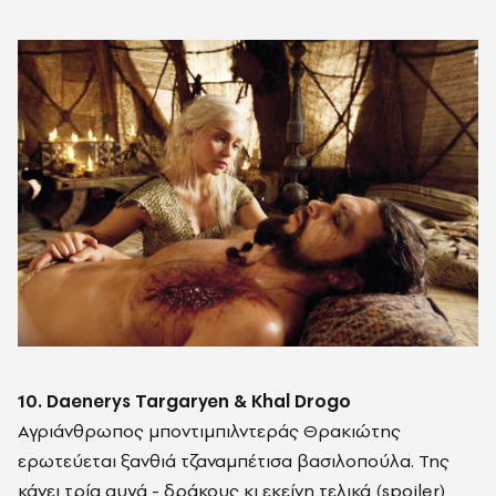
10. Daenerys Targaryen & Khal Drogo
Αγριάνθρωπος μποντιμπιλντεράς Θρακιώτης
ερωτεύεται ξανθιά τζαναμπέτισα βασιλοπούλα. Της
κάνει τρία αυγά - δράκους κι εκείνη τελικά (spoiler)