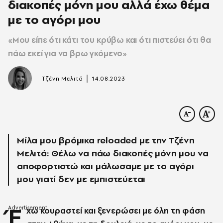
διακοπές μόνη μου αλλά έχω θέμα
με το αγόρι μου
«Μου είπε ότι κάτι του κρύβω και ότι πιστεύει ότι θα
πάω εκεί για να βρω γκόμενο»
|
Τζένη Μελιτά
14.08.2023
Μίλα μου βρόμικα reloaded με την Τζένη
Μελιτά: Θέλω να πάω διακοπές μόνη μου να
αποφορτιστώ και μάλωσαμε με το αγόρι
μου γιατί δεν με εμπιστεύεται
Έ
χω κουραστεί και ξενερώσει με όλη τη φάση