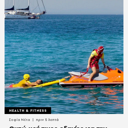
HEALTH & FITNESS
Σοφία Νέτα
πριν 5 λεπτά