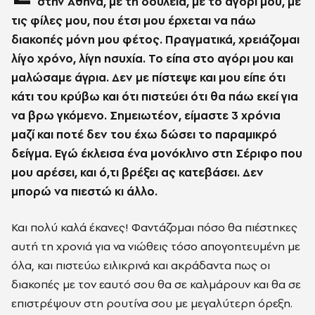
στην Αθήνα, με τη δουλειά, με το αγόρι μου, με
τις φίλες μου, που έτσι μου έρχεται να πάω
διακοπές μόνη μου φέτος. Πραγματικά, χρειάζομαι
λίγο χρόνο, λίγη ησυχία. Το είπα στο αγόρι μου και
μαλώσαμε άγρια. Δεν με πίστεψε και μου είπε ότι
κάτι του κρύβω και ότι πιστεύει ότι θα πάω εκεί για
να βρω γκόμενο. Σημειωτέον, είμαστε 3 χρόνια
μαζί και ποτέ δεν του έχω δώσει το παραμικρό
δείγμα. Εγώ έκλεισα ένα μονόκλινο στη Σέριφο που
μου αρέσει, και ό,τι βρέξει ας κατεβάσει. Δεν
μπορώ να πιεστώ κι άλλο.
Και πολύ καλά έκανες! Φαντάζομαι πόσο θα πιέστηκες
αυτή τη χρονιά για να νιώθεις τόσο απογοητευμένη με
όλα, και πιστεύω ειλικρινά και ακράδαντα πως οι
διακοπές με τον εαυτό σου θα σε καλμάρουν και θα σε
επιστρέψουν στη ρουτίνα σου με μεγαλύτερη όρεξη.