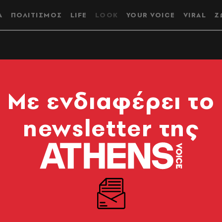
Α
ΠΟΛΙΤΙΣΜΟΣ
LIFE
LOOK
YOUR VOICE
VIRAL
Ζ
αγάπη - Ξένια
Mε ενδιαφέρει το
ίναι το gaslighting
newsletter της
χειριστείτε
ης κατάστασης μέχρι την επανάκτηση του ελέγχου