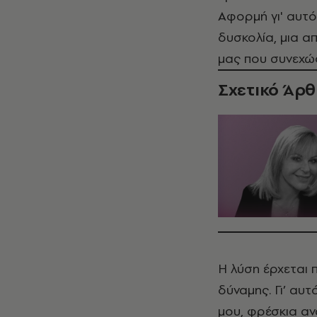
Αφορμή γι' αυτό 
δυσκολία, μια α
μας που συνεχώς
Σχετικό Άρ
Η λύση έρχεται 
δύναμης. Γι’ αυτ
μου, φρέσκια αν