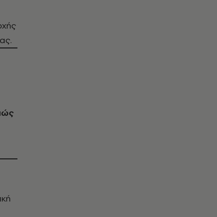
οχής
ας.
 πώς
ική