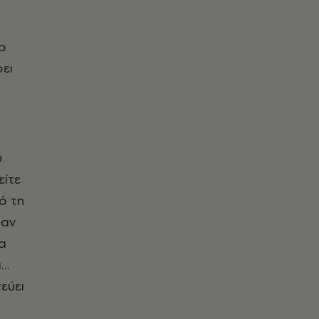
ο
φει
υ
είτε
ό τη
 αν
α
α…
εύει