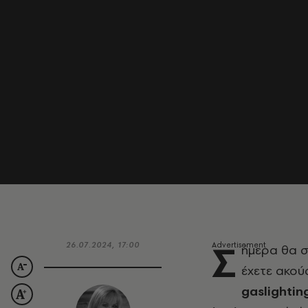
Σ
26.07.2024, 17:00
ήμερα θα σ
έχετε ακούσ
gaslightin