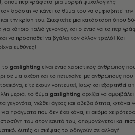
t, όπου περιγράφεται μια μορφή ψυχολογικής
 τον δράστη να κάνει το θύμα του να αμφισβητεί την
και την κρίση του. Σκεφτείτε μια κατάσταση όπου δύ
 για κάποιο παλιό γεγονός, και ο ένας να το περιγρά
και να προσπαθεί να βγάλει τον άλλον τρελό! Και
ίχνει ευθύνες!
ί το
gaslighting
είναι ένας χειριστικός άνθρωπος πο
ρι σε μια σχέση και το πετυχαίνει με ανθρώπους που 
οεικόνα, είτε έχουν γοητευτεί, ίσως και εξαρτηθεί απ
άλλη μεριά, το θύμα
gaslighting
αρχίζει να αμφιβάλει
α γεγονότα, νιώθει άγχος και αβεβαιότητα, φτάνει ν
 για πράγματα που δεν έχει κάνει, κι ακόμα χειρότερ
πιστοσύνη του στον εαυτό του, απομονώνεται και πιστ
ηματικό. Αυτές οι σκέψεις το οδηγούν σε αλλαγή