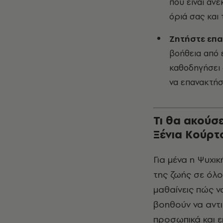
που είναι ανε
όριά σας και
Ζητήστε επα
βοήθεια από 
καθοδηγήσει 
να επανακτήσ
Τι θα ακούσ
Ξένια Κούρτ
Για μένα η Ψυχικ
της ζωής σε όλο
μαθαίνεις πώς να
βοηθούν να αντιμ
προσωπικά και ε