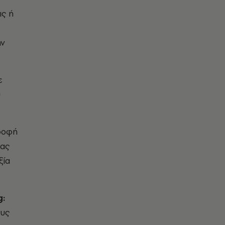
ις ή
ην
ε
υ
ροφή
σας
ξία
g
:
ους