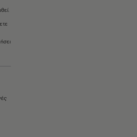
θεί.
ετε
θήσει
γές