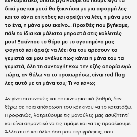
εκνευριστικό, όποτε βγαίνουμε θα πούμε λίγο τα
δικά μας και μετά θα ξεκινήσει με μια αφορμή λες
και το κάνει επίτηδες και αρχίζει να λέει, η μάνα μου
το ένα, η μάνα μου εκείνο... Προχθές που βγήκαμε,
πάλι τα ίδια και μάλιστα μπροστά στις κολλητές
μου! Ξεκίνησε το θέμα με το αγαπημένο μας
φαγητό και άρχιζε να λέει ότι του αρέσουν τα
γεμιστά και μου ανέλυε πως κάνει η μάνα του τα
γεμιστά, όλη τη συνταγή! Έχω την εξής απορία εγώ
τώρα, αν θέλω να το προχωρήσω, είναι red flag
λες αυτό με τη μάνα του; Τι να κάνω;
Αν γίνεται συνεχώς και σε εκνευριστικό βαθμό, δεν
ξέρω σε ποια απόχρωση του κόκκινου να το κατατάξω.
Προφανώς, λατρεύουμε τις μανούλες μας ασυζητητί
και είναι σημαντικό να τις τιμάμε και να τις προσέχουμε.
Άλλο αυτό και άλλο όσα μου περιγράφεις, που