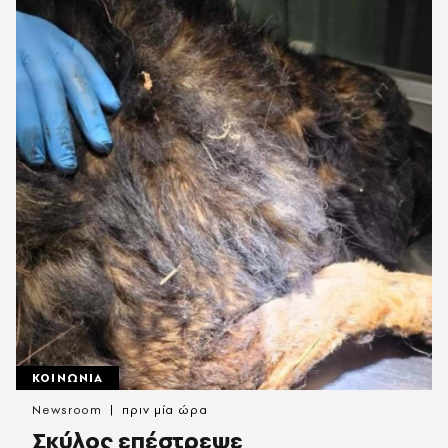
ΚΟΙΝΩΝΙΑ
Newsroom
πριν μία ώρα
Σκύλος επέστρεψε