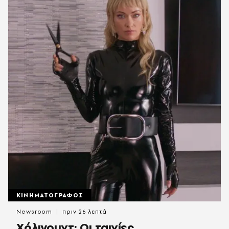
ΚΙΝΗΜΑΤΟΓΡΑΦΟΣ
Newsroom
πριν 26 λεπτά
Χόλιγουντ: Οι ταινίες