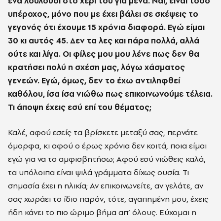
ένα λουλούδι στο χέρι του για μένα. Ναι, είναι τόσο
υπέροχος, μόνο που με έχει βάλει σε σκέψεις το
γεγονός ότι έχουμε 15 χρόνια διαφορά. Εγώ είμαι
30 κι αυτός 45. Δεν τα λες και πάρα πολλά, αλλά
ούτε και λίγα. Οι φίλες μου μου λένε πως δεν θα
κρατήσει πολύ η σχέση μας, λόγω χάσματος
γενεών. Εγώ, όμως, δεν το έχω αντιληφθεί
καθόλου, ίσα ίσα νιώθω πως επικοινωνούμε τέλεια.
Τι άποψη έχεις εσύ επί του θέματος;
Καλέ, αφού εσείς τα βρίσκετε μεταξύ σας, περνάτε
όμορφα, κι αφού ο έρως χρόνια δεν κοιτά, ποια είμαι
εγώ για να το αμφισβητήσω; Αφού εσύ νιώθεις καλά,
τα υπόλοιπα είναι ψιλά γράμματα δίχως ουσία. Τι
σημασία έχει η ηλικία; Αν επικοινωνείτε, αν γελάτε, αν
σας χωράει το ίδιο παρόν, τότε, αγαπημένη μου, έχεις
ήδη κάνει το πιο ώριμο βήμα απ’ όλους. Εύχομαι η