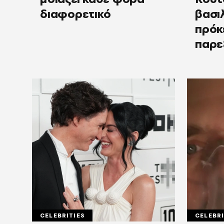
διαφορετικό
βασι
πρόκε
παρε
CELEBRITIES
CELEBRI