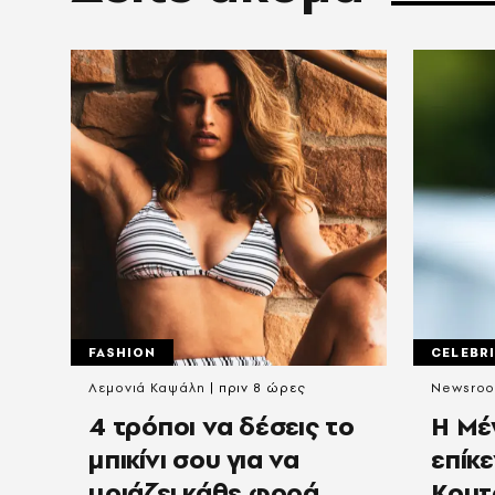
FASHION
CELEBRI
Λεμονιά Καψάλη
πριν 8 ώρες
Newsro
4 τρόποι να δέσεις το
Η Μέ
μπικίνι σου για να
επίκ
μοιάζει κάθε φορά
Κουτ