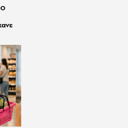
 Ο
κανε