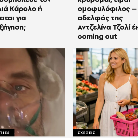
λιά Κάρολο ή
ομοφυλόφιλος –
ιται για
αδελφός της
ξήγηση;
Αντζελίνα Τζολί έ
coming out
TIES
ΣΧΕΣΕΙΣ