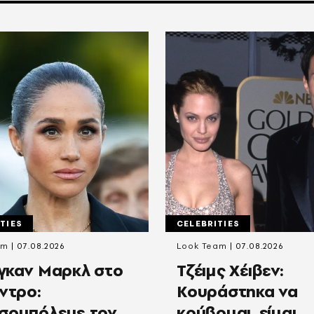
TIES
CELEBRITIES
om
07.08.2026
Look Team
07.08.2026
γκαν Μαρκλ στο
Τζέιμς Χέιβεν:
εντρο:
Κουράστηκα να
σομπόλευε τον
κρύβομαι, είμαι