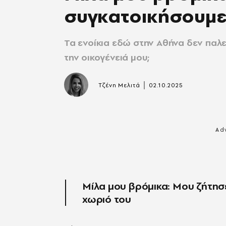
συγκατοικήσουμε
Τα ενοίκια εδώ στην Αθήνα δεν παλ
την οικογένειά μου;
|
Τζένη Μελιτά
02.10.2025
Μίλα μου βρόμικα: Moυ ζήτησ
χωριό του