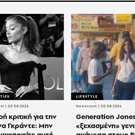
TIES
LIFESTYLE
am
05.08.2026
Newsroom
05.08.2026
ή κριτική για την
Generation Jones
να Γκράντε: Μην
«ξεχασμένη» γεν
νικοποιείτε αυτό
ανάμεσα στους B