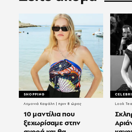
SHOPPING
CELEBRI
Λεμονιά Καψάλη
πριν 8 ώρες
Look Te
10 μαντίλια που
Σκληρ
ξεχωρίσαμε στην
Αριά
αγορά και θα
κανο