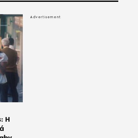
: Η
ιά
aby