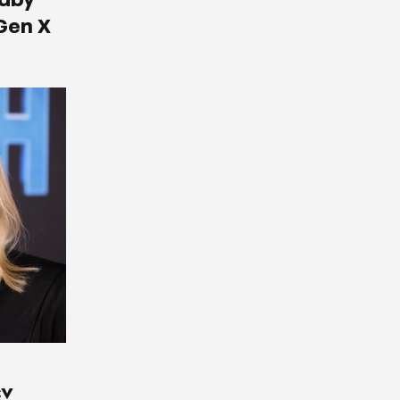
Gen X
εν