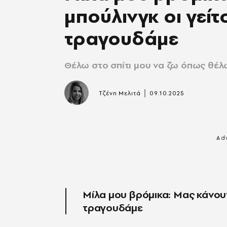
μπούλινγκ οι γείτ
τραγουδάμε
Θέλω στο σπίτι μου να ζω όπως θέλω
|
Τζένη Μελιτά
09.10.2025
Μίλα μου βρόμικα: Μας κάνουν
τραγουδάμε