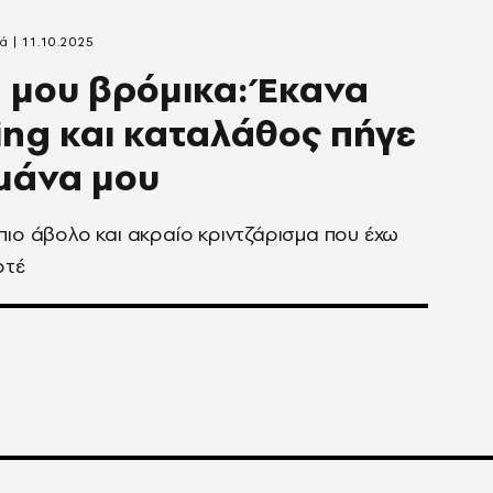
τά
11.10.2025
 μου βρόμικα: Έκανα
ing και καταλάθoς πήγε
μάνα μου
πιο άβολο και ακραίο κριντζάρισμα που έχω
οτέ