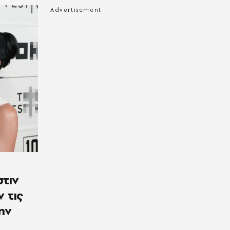
στιν
 τις
ην