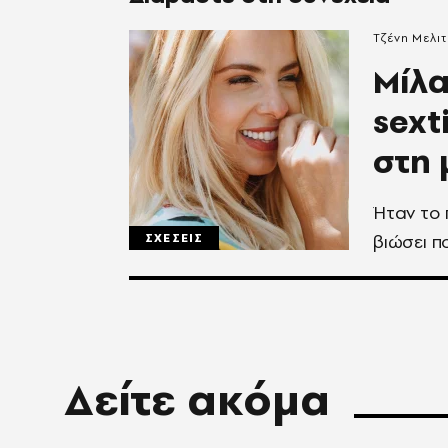
Τζένη Μελι
Μίλα
sext
στη 
Ήταν το 
βιώσει π
ΣΧΕΣΕΙΣ
Δείτε ακόμα