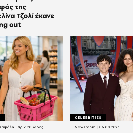
φός της
λίνα Τζολί έκανε
ng out
Σ
CELEBRITIES
 Καψάλη
πριν 20 ώρες
Newsroom
06.08.2026