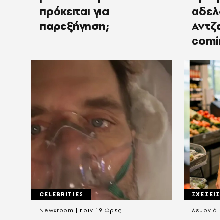
πρόκειται για
αδελ
παρεξήγηση;
Αντζε
comi
CELEBRITIES
ΣΧΕΣΕΙ
Newsroom
πριν 19 ώρες
Λεμονιά