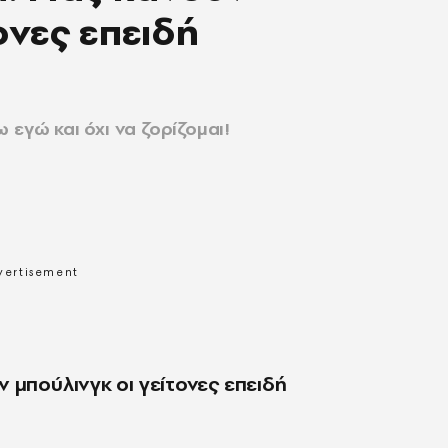
ονες επειδή
 εγώ και όχι να ζορίζομαι!
 μπούλινγκ οι γείτονες επειδή