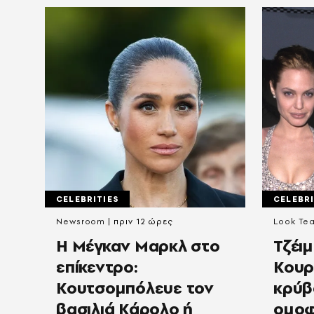
CELEBRITIES
CELEBRI
Newsroom
πριν 12 ώρες
Look Te
Η Μέγκαν Μαρκλ στο
Τζέιμ
επίκεντρο:
Κουρ
Κουτσομπόλευε τον
κρύβο
βασιλιά Κάρολο ή
ομοφ