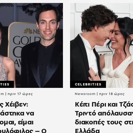
TIES
CELEBRITIES
am
πριν 17 ώρες
Newsroom
πριν 18 ώρες
ς Χέιβεν:
Κέιτι Πέρι και Τζά
άστηκα να
Τριντό απόλαυσαν
μαι, είμαι
διακοπές τους στ
υλόφιλος – Ο
Ελλάδα