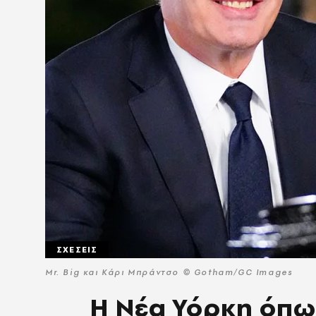
ΣΧΕΣΕΙΣ
Mr. Big και Κάρι Μπράντσο © Gotham/GC Images
Η Νέα Υόρκη όπω