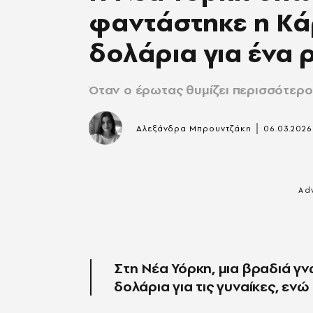
φαντάστηκε η Κά
δολάρια για ένα 
Όταν ο έρωτας θυμίζει περισσότερο
|
Αλεξάνδρα Μπρουντζάκη
06.03.2026
Στη Νέα Υόρκη, μια βραδιά γν
δολάρια για τις γυναίκες, ενώ