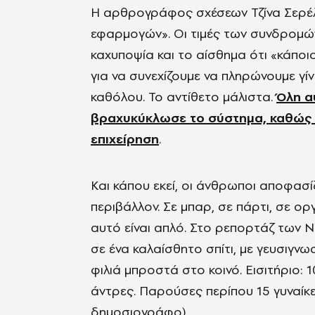
Η αρθρογράφος σχέσεων Τζίνα Σερέλ
εφαρμογών». Οι τιμές των συνδρομών 
καχυποψία και το αίσθημα ότι «κάπο
για να συνεχίζουμε να πληρώνουμε γίν
καθόλου. Το αντίθετο μάλιστα.
Όλη α
βραχυκύκλωσε το σύστημα, καθώς ο
επιχείρηση
.
Και κάπου εκεί, οι άνθρωποι αποφασ
περιβάλλον. Σε μπαρ, σε πάρτι, σε ο
αυτό είναι απλό. Στο ρεπορτάζ των N
σε ένα καλαίσθητο σπίτι, με γευσιγν
φιλιά μπροστά στο κοινό. Εισιτήριο: 1
άντρες. Παρούσες περίπου 15 γυναίκε
δημοσιογράφο).