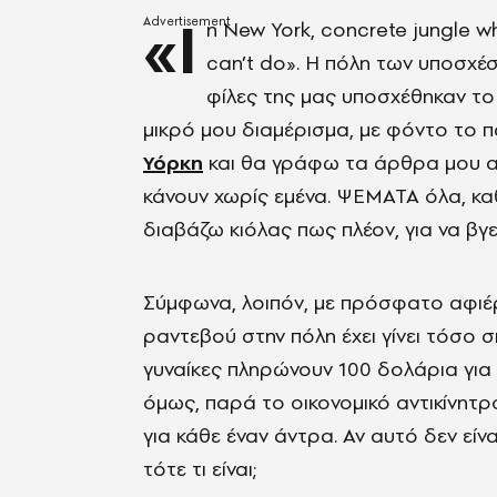
«I
n New York, concrete jungle w
can’t do». Η πόλη των υποσχέσ
φίλες της μας υποσχέθηκαν το S
μικρό μου διαμέρισμα, με φόντο το 
Υόρκη
και θα γράφω τα άρθρα μου απ
κάνουν χωρίς εμένα. ΨΕΜΑΤΑ όλα, κα
διαβάζω κιόλας πως πλέον, για να βγε
Σύμφωνα, λοιπόν, με πρόσφατο αφιέ
ραντεβού στην πόλη έχει γίνει τόσο σ
γυναίκες πληρώνουν 100 δολάρια για 
όμως, παρά το οικονομικό αντικίνητρο
για κάθε έναν άντρα. Αν αυτό δεν είν
τότε τι είναι;