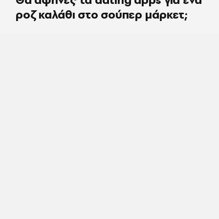
ροζ καλάθι στο σούπερ μάρκετ;