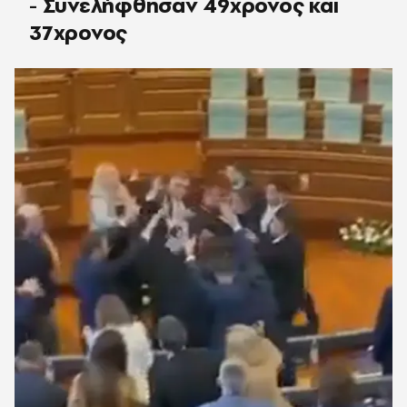
- Συνελήφθησαν 49χρονος και
37χρονος