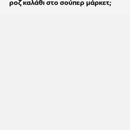
ροζ καλάθι στο σούπερ μάρκετ;