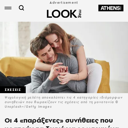
ΣΧΕΣΕΙΣ
Ψυχολογική μελέτη αποκαλύπτει τις 4 κατηγορίες ιδιόμορφων
συνηθειών που θωρακίζουν τις σχέσεις από τη μονοτονία ©
Unsplash+/Getty Images
Οι 4 «παράξενες» συνήθειες που