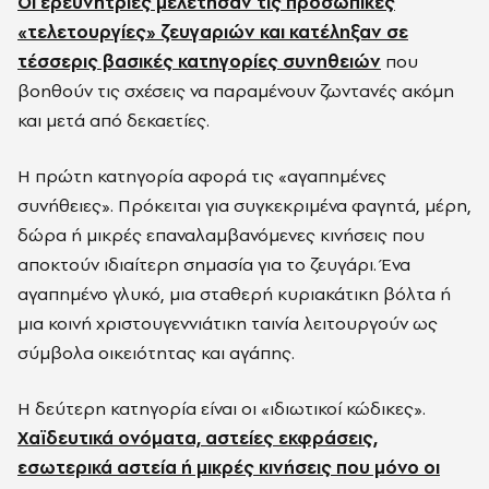
Οι ερευνήτριες μελέτησαν τις προσωπικές
«τελετουργίες» ζευγαριών και κατέληξαν σε
τέσσερις βασικές κατηγορίες συνηθειών
που
βοηθούν τις σχέσεις να παραμένουν ζωντανές ακόμη
και μετά από δεκαετίες.
Η πρώτη κατηγορία αφορά τις «αγαπημένες
συνήθειες». Πρόκειται για συγκεκριμένα φαγητά, μέρη,
δώρα ή μικρές επαναλαμβανόμενες κινήσεις που
αποκτούν ιδιαίτερη σημασία για το ζευγάρι. Ένα
αγαπημένο γλυκό, μια σταθερή κυριακάτικη βόλτα ή
μια κοινή χριστουγεννιάτικη ταινία λειτουργούν ως
σύμβολα οικειότητας και αγάπης.
Η δεύτερη κατηγορία είναι οι «ιδιωτικοί κώδικες».
Χαϊδευτικά ονόματα, αστείες εκφράσεις,
εσωτερικά αστεία ή μικρές κινήσεις που μόνο οι