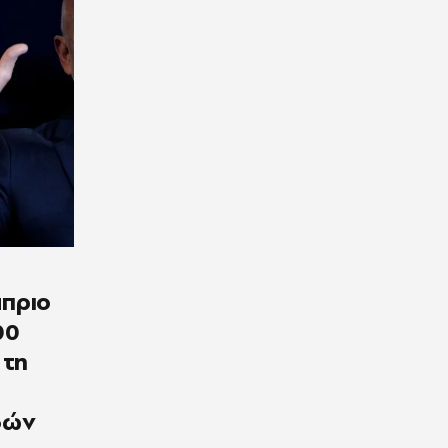
άπριο
00
 τη
δών