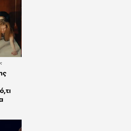
ες
ης
ο
ό,τι
α