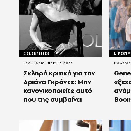
CELEBRITIES
LIFESTY
Look Team
πριν 17 ώρες
Newsro
Σκληρή κριτική για την
Gene
Αριάνα Γκράντε: Μην
«ξεχ
κανονικοποιείτε αυτό
ανάμ
που της συμβαίνει
Boom