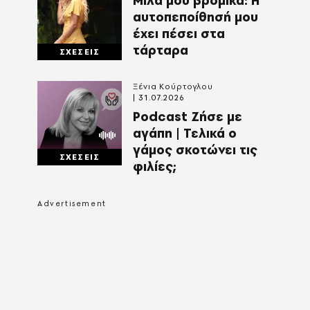
Μίλα μου βρόμικα: Η
αυτοπεποίθησή μου
έχει πέσει στα
τάρταρα
ΣΧΕΣΕΙΣ
Ξένια Κούρτογλου
31.07.2026
Podcast Ζήσε με
αγάπη | Τελικά ο
γάμος σκοτώνει τις
ΣΧΕΣΕΙΣ
φιλίες;