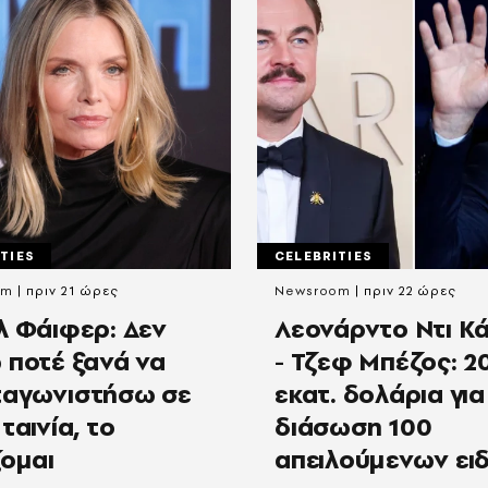
TIES
CELEBRITIES
om
πριν 21 ώρες
Newsroom
πριν 22 ώρες
λ Φάιφερ: Δεν
Λεονάρντο Ντι Κ
 ποτέ ξανά να
- Τζεφ Μπέζος: 2
αγωνιστήσω σε
εκατ. δολάρια για
ταινία, το
διάσωση 100
ζομαι
απειλούμενων ει