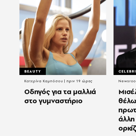
BEAUTY
CELEBRI
Κατερίνα Καμπόσου
πριν 19 ώρες
Newsro
Οδηγός για τα μαλλιά
Μισέ
στο γυμναστήριο
θέλω
πρωτ
άλλη 
ορκί