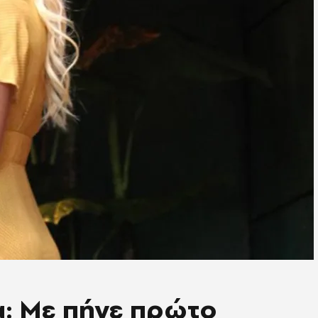
α: Mε πήγε πρώτο