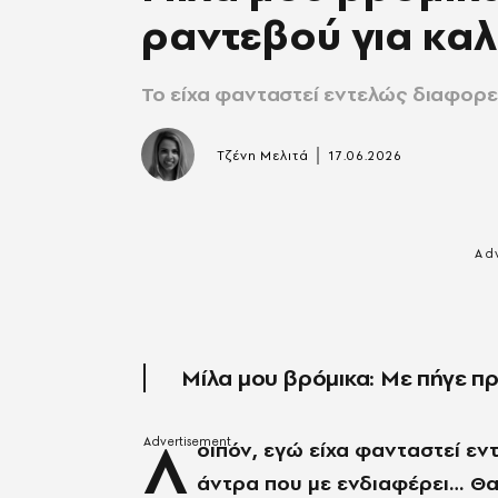
ραντεβού για κα
Το είχα φανταστεί εντελώς διαφορε
|
Τζένη Μελιτά
17.06.2026
Μίλα μου βρόμικα: Mε πήγε π
Λ
οιπόν, εγώ είχα φανταστεί ε
άντρα που με ενδιαφέρει… Θα 