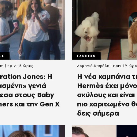
LE
FASHION
om
πριν 18 ώρες
Λεμονιά Καψάλη
πριν 19 ώρ
ration Jones: Η
Η νέα καμπάνια τ
ασμένη» γενιά
Hermès έχει μόν
εσα στους Baby
σκύλους και είναι 
ers και την Gen X
πιο χαριτωμένο θ
δεις σήμερα