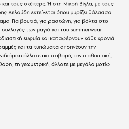
και τους σκέιτερς. Ή στη Μικρή Βίγλα, με τους
όφης Δελούδη εκτείνεται όπου μυρίζει θάλασσα
ίαμα. Για βουτιά, για ραστώνη, για βόλτα στο
οι συλλογές των μαγιό και του summerwear
εδιαστική ευφυία και καταφέρνουν κάθε χρονιά
γραμμές και τα τυπώματα αποπνέουν την
χνιδιάρικη άλλοτε πιο στιβαρή, την αισθησιακή,
αρη, τη γεωμετρική, άλλοτε με μεγάλα μοτίφ