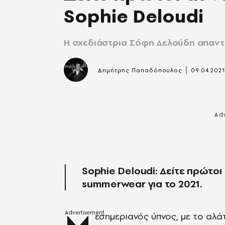
Sophie Deloudi
Η σχεδιάστρια Σόφη Δελούδη απαντά
|
Δημήτρης Παπαδόπουλος
09.04.202
Sophie Deloudi: Δείτε πρώτοι 
summerwear για το 2021.
εσημεριανός ύπνος, με το αλάτ