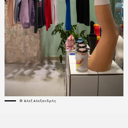
© Άλεξ Αλεξανδρής