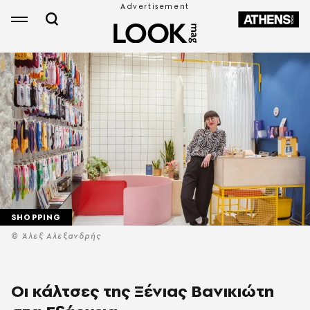
SHOPPING
© Άλεξ Αλεξανδρής
Oι κάλτσες της Ξένιας Βανικιώτη