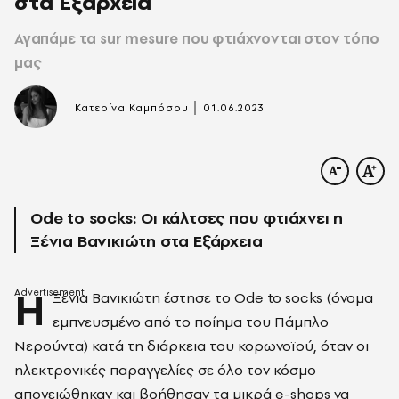
στα Εξάρχεια
Αγαπάμε τα sur mesure που φτιάχνονται στον τόπο
μας
|
Κατερίνα Καμπόσου
01.06.2023
Ode to socks: Οι κάλτσες που φτιάχνει η
Ξένια Βανικιώτη στα Εξάρχεια
Η
Ξένια Βανικιώτη έστησε το Ode to socks (όνομα
εμπνευσμένο από το ποίημα του Πάμπλο
Νερούντα) κατά τη διάρκεια του κορωνοϊού, όταν οι
ηλεκτρονικές παραγγελίες σε όλο τον κόσμο
απογειώθηκαν και βοήθησαν τα μικρά e-shops να