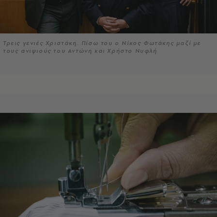
Τρεις γενιές Χριστάκη. Πίσω του ο Νίκος Φωτάκης μαζί με
τους ανιψιούς του Αντώνη και Χρήστο Νυφλή