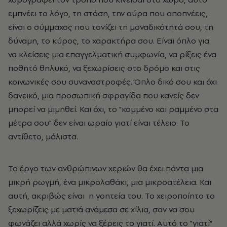
εμπνέει το λόγο, τη στάση, την αύρα που αποπνέεις,
είναι ο σύμμαχος που τονίζει τη μοναδικότητά σου, τη
δύναμη, το κύρος, το χαρακτήρα σου. Είναι όπλο για
να κλείσεις μια επαγγελματική συμφωνία, να ρίξεις ένα
ποθητό θηλυκό, να ξεχωρίσεις στο δρόμο και στις
κοινωνικές σου συναναστροφές. Όπλο δικό σου και όχι
δανεικό, μια προσωπική σφραγίδα που κανείς δεν
μπορεί να μιμηθεί. Και όχι, το "κομμένο και ραμμένο στα
μέτρα σου" δεν είναι ωραίο γιατί είναι τέλειο. Το
αντίθετο, μάλιστα.
Το έργο των ανθρώπινων χεριών θα έχει πάντα μια
μικρή ρωγμή, ένα μικρολαθάκι, μια μικροατέλεια. Και
αυτή, ακριβώς είναι η γοητεία του. Το χειροποίητο το
ξεχωρίζεις με ματιά ανάμεσα σε χίλια, σαν να σου
φωνάζει αλλά χωρίς να ξέρεις το γιατί. Αυτό το "γιατί"