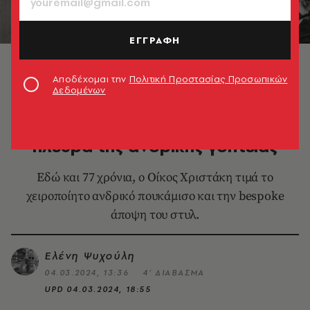
ΕΓΓΡΑΦΗ
Αποδέχομαι την
Πολιτική Προστασίας Προσωπικών
Δεδομένων
SHOPPING
Οίκος Χριστάκη: Η χειροποίητη
πλευρά της ανδρικής γοητείας
Εδώ και 77 χρόνια, ο Οίκος Χριστάκη τιμά το
χειροποίητο ανδρικό πουκάμισο και την bespoke
άποψη του στυλ.
Ελένη Ψυχούλη
04.03.2024, 13:36
4’ ΔΙΑΒΑΣΜΑ
UPD
04.03.2024, 18:55