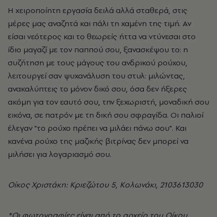
Η χειροποίητη εργασία δειλά αλλά σταθερά, στις
μέρες μας αναζητά και πάλι τη χαμένη της τιμή. Αν
είσαι νεότερος και το θεωρείς ήττα να ντύνεσαι στο
ίδιο μαγαζί με τον παππού σου, ξανασκέψου το: η
συζήτηση με τους μάγους του ανδρικού ρούχου,
λειτουργεί σαν ψυχανάλυση του στυλ: μιλώντας,
ανακαλύπτεις το μόνον δικό σου, όσα δεν ήξερες
ακόμη για τον εαυτό σου, την ξεχωριστή, μοναδική σου
εικόνα, σε πατρόν με τη δική σου σφραγίδα. Οι παλιοί
έλεγαν "το ρούχο πρέπει να μιλάει πάνω σου". Και
κανένα ρούχο της μαζικής βιτρίνας δεν μπορεί να
μιλήσει για λογαριασμό σου.
Οίκος Χριστάκη: Κριεζώτου 5, Κολωνάκι, 2103613030
*Οι φωτογραφίες είναι από το αρχείο του Οίκου