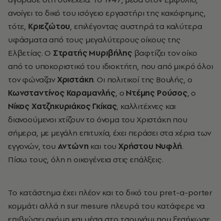
ανοίγει το δικό του ισόγειο εργαστήρι της κακόφημης,
τότε,
Κριεζώτου
, επιλέγοντας αυστηρά τα καλύτερα
υφάσματα από τους μεγαλύτερους οίκους της
Ελβετίας. Ο
Στρατής Μυριβήλης
βαφτίζει τον οίκο
από το υποκοριστικό του ιδιοκτήτη, που από μικρό όλοι
τον φώναζαν
Χριστάκη
. Οι πολιτικοί της Βουλής, ο
Κωνσταντίνος Καραμανλής
, ο
Ντέμης Ρούσος
, ο
Νίκος Χατζηκυριάκος Γκίκας
, καλλιτέχνες και
διανοούμενοι χτίζουν το όνομα του Χριστάκη που
σήμερα, με μεγάλη επιτυχία, έχει περάσει στα χέρια των
εγγονών, του
Αντώνη
και του
Χρήστου Νυφλή
.
Πίσω τους, όλη η οικογένεια στις επάλξεις.
Το κατάστημα έχει πλέον και το δικό του pret-a-porter
κομμάτι αλλά η sur mesure πλευρά του κατάφερε να
επιβιώσει ακόμη και μέσα στο τσουνάμι που ξεσήκωσε