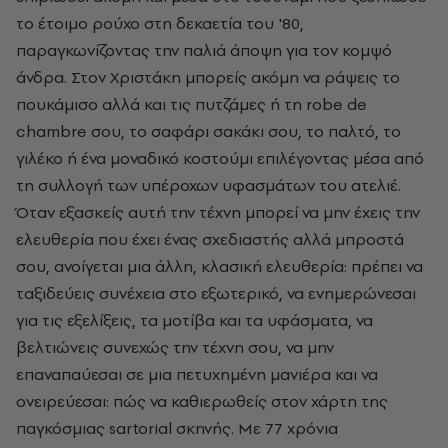
το έτοιμο ρούχο στη δεκαετία του '80,
παραγκωνίζοντας την παλιά άποψη για τον κομψό
άνδρα. Στον Χριστάκη μπορείς ακόμη να ράψεις το
πουκάμισο αλλά και τις πυτζάμες ή τη robe de
chambre σου, το σαφάρι σακάκι σου, το παλτό, το
γιλέκο ή ένα μοναδικό κοστούμι επιλέγοντας μέσα από
τη συλλογή των υπέροχων υφασμάτων του ατελιέ.
Όταν εξασκείς αυτή την τέχνη μπορεί να μην έχεις την
ελευθερία που έχει ένας σχεδιαστής αλλά μπροστά
σου, ανοίγεται μια άλλη, κλασική ελευθερία: πρέπει να
ταξιδεύεις συνέχεια στο εξωτερικό, να ενημερώνεσαι
για τις εξελίξεις, τα μοτίβα και τα υφάσματα, να
βελτιώνεις συνεχώς την τέχνη σου, να μην
επαναπαύεσαι σε μια πετυχημένη μανιέρα και να
ονειρεύεσαι: πώς να καθιερωθείς στον χάρτη της
παγκόσμιας sartorial σκηνής. Με 77 χρόνια