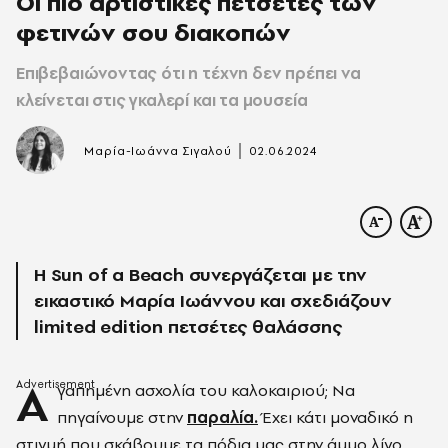
Οι πιο αρτίστικες πετσέτες των
φετινών σου διακοπών
Επιβεβαιώνοντας ότι η τέχνη δεν πρέπει να
κλείνεται στις γκαλερί και τα μουσεία
|
Μαρία-Ιωάννα Σιγαλού
02.06.2024
Η Sun of a Beach συνεργάζεται με την
εικαστικό Μαρία Ιωάννου και σχεδιάζουν
limited edition πετσέτες θαλάσσης
Α
γαπημένη ασχολία του καλοκαιριού; Να
πηγαίνουμε στην
παραλία.
Έχει κάτι μοναδικό η
στιγμή που σκάβουμε τα πόδια μας στην άμμο λίγο