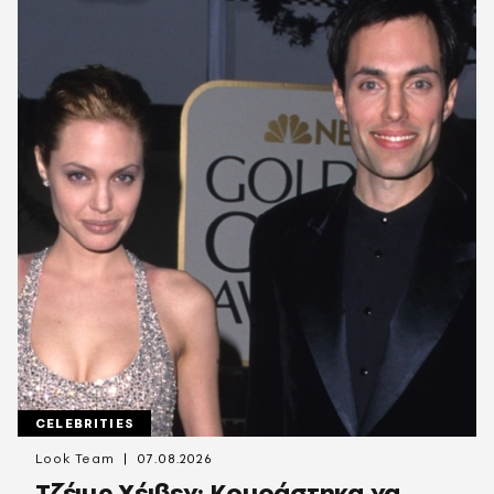
CELEBRITIES
Look Team
07.08.2026
Τζέιμς Χέιβεν: Κουράστηκα να