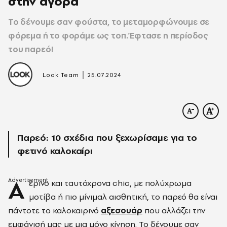
στην αγορά
Το δένουμε σαν φούστα, το μεταμορφώνουμε σε
φόρεμα ή το φοράμε ως τοπ. Έφτασε η περίοδος
του παρεό!
|
Look Team
25.07.2024
Παρεό: 10 σχέδια που ξεχωρίσαμε για το
φετινό καλοκαίρι
Α
έρινο και ταυτόχρονα chic, με πολύχρωμα
μοτίβα ή πιο μίνιμαλ αισθητική, το παρεό θα είναι
πάντοτε το καλοκαιρινό
αξεσουάρ
που αλλάζει την
εμφάνισή μας με μια μόνο κίνηση. Το δένουμε σαν