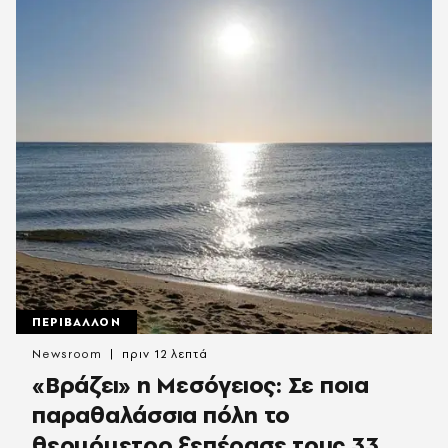
ΠΕΡΙΒΑΛΛΟΝ
Newsroom
πριν 12 λεπτά
«Βράζει» η Μεσόγειος: Σε ποια
παραθαλάσσια πόλη το
θερμόμετρο ξεπέρασε τους 33