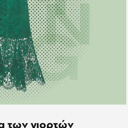
α των γιορτών