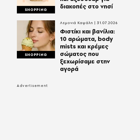
διακοπές στο νησί
SHOPPING
Λεμονιά Καψάλη
31.07.2026
Φιστίκι και βανίλια:
10 αρώματα, body
mists και κρέμες
σώματος που
SHOPPING
ξεχωρίσαμε στην
αγορά