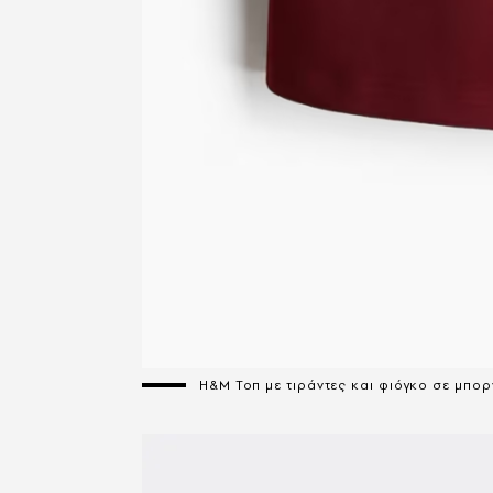
H&M Τοπ με τιράντες και φιόγκο σε μπορ