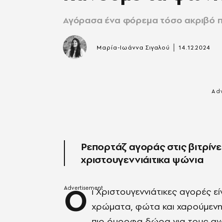
Αγόρασα ένα φόρεμα τόσο ακριβό πο
|
Μαρία-Ιωάννα Σιγαλού
14.12.2024
Ρεπορτάζ αγοράς στις βιτρίνε
χριστουγεννιάιτικα ψώνια
Ο
ι Χριστουγεννιάτικες αγορές ε
χρώματα, φώτα και χαρούμενη δ
πιο όμορφα δώρα για τους αγ