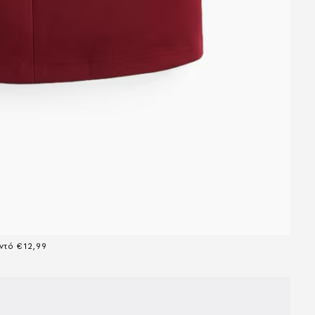
ντό €12,99