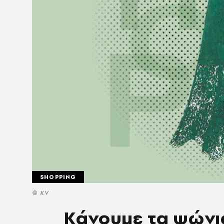
SHOPPING
© KV
Κάνουμε τα ψώνι