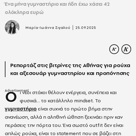
Ένα μήνα γυμναστήριο και ήδη έχω χάσει 42
ολόκληρα ευρώ
|
Μαρία-Ιωάννα Σιγαλού
25.09.2025
Ρεπορτάζ στις βιτρίνες της Αθήνας για ρούχα
και αξεσουάρ γυμναστηρίου και προπόνησης
Ο
ι νέοι στόχοι θέλουν ενέργεια, συνέπεια και
φυσικά… το κατάλληλο mindset. Το
γυμναστήριο
είναι συχνά το πρώτο βήμα στην
ανανέωση, αλλά η αληθινή ώθηση ξεκινάει πριν καν
περάσεις την πόρτα του. Ένα σωστό outfit δεν είναι
απλώς ρούχα, είναι το statement που σε βάζει στη