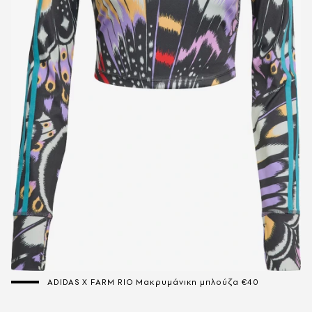
ADIDAS X FARM RIO Μακρυμάνικη μπλούζα €40