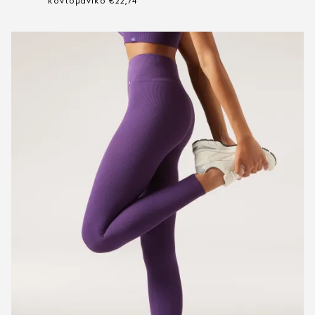
κοντομάνικο €22,74