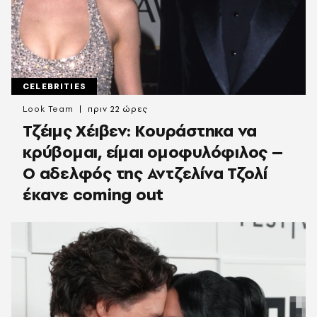
CELEBRITIES
Look Team
πριν 22 ώρες
Τζέιμς Χέιβεν: Κουράστηκα να
κρύβομαι, είμαι ομοφυλόφιλος –
Ο αδελφός της Αντζελίνα Τζολί
έκανε coming out