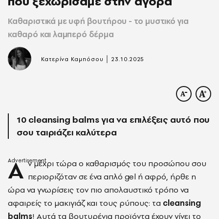
που ξεχωρίσαμε στην αγορά
Καθαριστικά με υφή βουτήρου - το μυστικό για
καθαρό και λαμπερό δέρμα
|
Κατερίνα Καμπόσου
23.10.2025
10 cleansing balms για να επιλέξεις αυτό που
σου ταιριάζει καλύτερα
Α
ν μέχρι τώρα ο καθαρισμός του προσώπου σου
περιοριζόταν σε ένα απλό gel ή αφρό, ήρθε η
ώρα να γνωρίσεις τον πιο απολαυστικό τρόπο να
αφαιρείς το μακιγιάζ και τους ρύπους: τα
cleansing
balms
! Αυτά τα βουτυρένια προϊόντα έχουν γίνει το