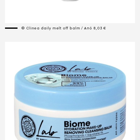
© Clinea daily melt off balm / Aπό 8,03 €