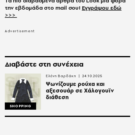
Τα πιο διαβασμένα άρθρα του
Look
μια φορά
την εβδομάδα στο
mail
σου!
Εγγράψου εδώ
>>>
Διαβάστε στη συνέχεια
Ελένη Βαρδάκη
24.10.2025
Ψωνίζουμε ρούχα και
αξεσουάρ σε Χάλογουϊν
διάθεση
SHOPPING