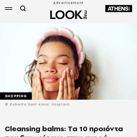
SHOPPING
© Roberta Sant Anna/ Unsplash
Cleansing balms: Tα 10 προιόντα