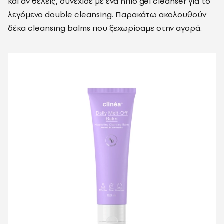
και αν θέλεις, συνέχισε με ένα ήπιο gel cleanser για το
λεγόμενο double cleansing. Παρακάτω ακολουθούν
δέκα cleansing balms που ξεχωρίσαμε στην αγορά.