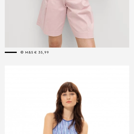
© M&S € 35,99