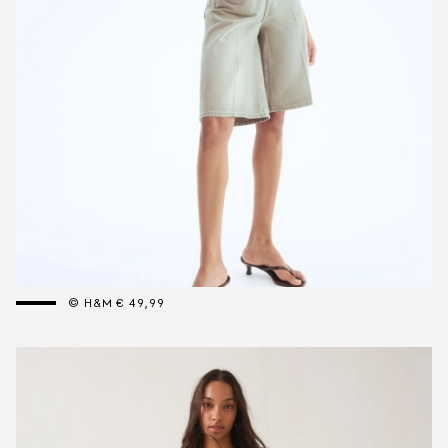
© H&M € 49,99