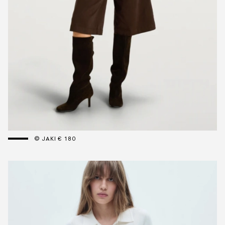
© JAKI € 180