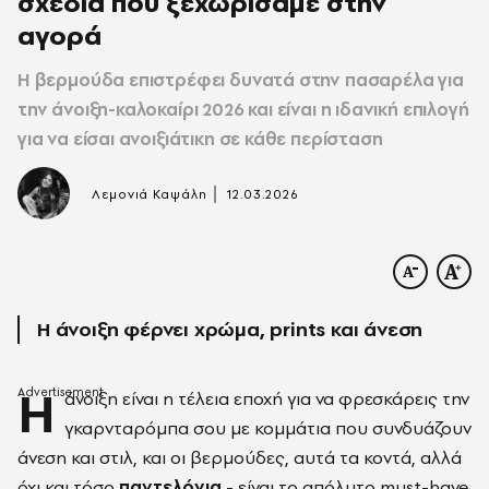
σχέδια που ξεχωρίσαμε στην
αγορά
Η βερμούδα επιστρέφει δυνατά στην πασαρέλα για
την άνοιξη-καλοκαίρι 2026 και είναι η ιδανική επιλογή
για να είσαι ανοιξιάτικη σε κάθε περίσταση
|
Λεμονιά Καψάλη
12.03.2026
Η άνοιξη φέρνει χρώμα, prints και άνεση
Η
άνοιξη είναι η τέλεια εποχή για να φρεσκάρεις την
γκαρνταρόμπα σου με κομμάτια που συνδυάζουν
άνεση και στιλ, και οι βερμούδες, αυτά τα κοντά, αλλά
όχι και τόσο
παντελόνια
- είναι το απόλυτο must-have