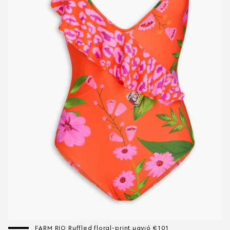
FARM RIO Ruffled floral-print μαγιό €101