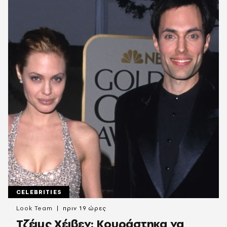
CELEBRITIES
Look Team
πριν 19 ώρες
Τζέιμς Χέιβεν: Κουράστηκα να