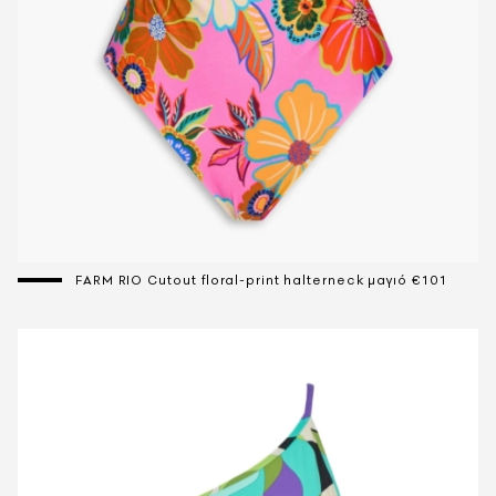
FARM RIO Cutout floral-print halterneck μαγιό €101