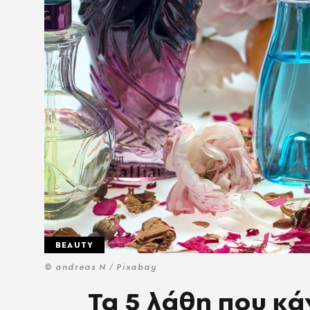
BEAUTY
© andreas N / Pixabay
Τα 5 λάθη που κά