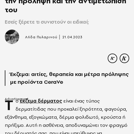
την πρόληψη και την αντιμετώπισή
του
Εσείς ξέρετε τι συνιστούν οι ειδικοί;
|
Λήδα Πυλαρινού
21.04.2023
Έκζεμα: αιτίες, θεραπεία και μέτρα πρόληψης
με προϊόντα CeraVe
Τ
ο
έκζεμα δέρματος
είναι ένας τύπος
δερματίτιδας που προκαλεί ξηρότητα, φαγούρα,
εξάνθημα, εξογκώματα, δέρμα φολιδωτό, κρούστα ή
πρήξιμο. Αυτή η ασθένεια, αποδυναμώνει τον φραγμό
του δέρματός σας, που είναι υπεύθυνος να