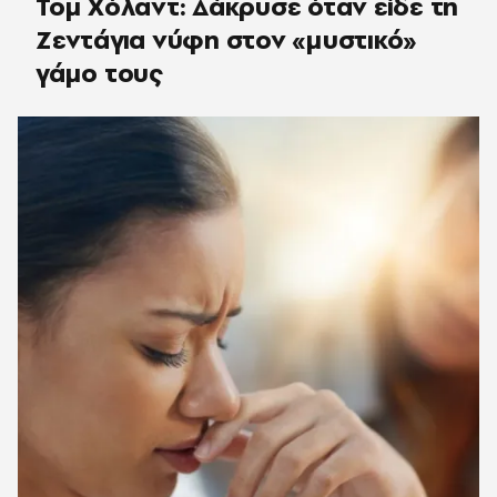
Τομ Χόλαντ: Δάκρυσε όταν είδε τη
Ζεντάγια νύφη στον «μυστικό»
γάμο τους