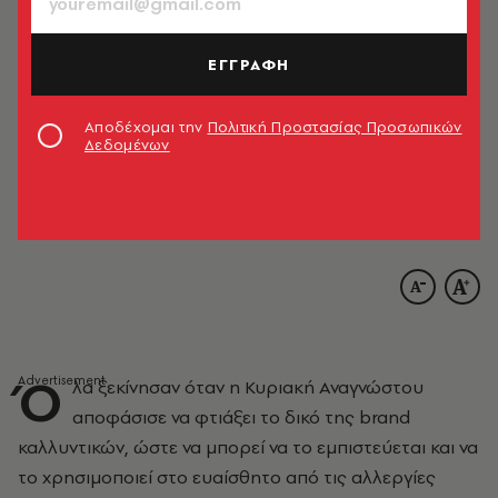
ΕΓΓΡΑΦΗ
Αποδέχομαι την
Πολιτική Προστασίας Προσωπικών
Δεδομένων
Ό
λα ξεκίνησαν όταν η Κυριακή Αναγνώστου
αποφάσισε να φτιάξει το δικό της brand
καλλυντικών, ώστε να μπορεί να το εμπιστεύεται και να
το χρησιμοποιεί στο ευαίσθητο από τις αλλεργίες