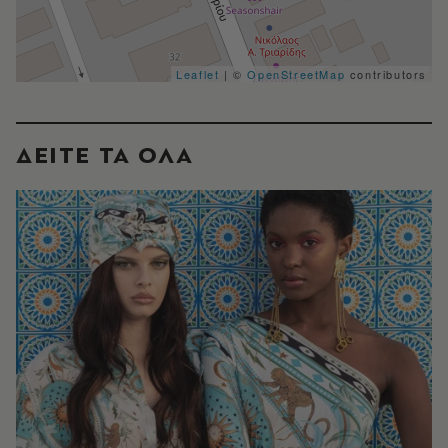
Leaflet
| ©
OpenStreetMap
contributors
ΔΕΙΤΕ ΤΑ ΟΛΑ