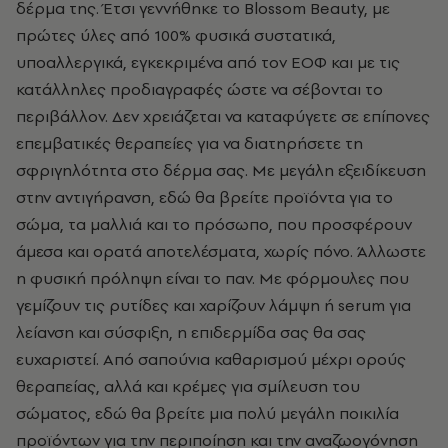
δέρμα της. Έτσι γεννήθηκε το Blossom Beauty, με
πρώτες ύλες από 100% φυσικά συστατικά,
υποαλλεργικά, εγκεκριμένα από τον ΕΟΦ και με τις
κατάλληλες προδιαγραφές ώστε να σέβονται το
περιβάλλον. Δεν χρειάζεται να καταφύγετε σε επίπονες
επεμβατικές θεραπείες για να διατηρήσετε τη
σφριγηλότητα στο δέρμα σας. Με μεγάλη εξειδίκευση
στην αντιγήρανση, εδώ θα βρείτε προϊόντα για το
σώμα, τα μαλλιά και το πρόσωπο, που προσφέρουν
άμεσα και ορατά αποτελέσματα, χωρίς πόνο. Άλλωστε
η φυσική πρόληψη είναι το παν. Με φόρμουλες που
γεμίζουν τις ρυτίδες και χαρίζουν λάμψη ή serum για
λείανση και σύσφιξη, η επιδερμίδα σας θα σας
ευχαριστεί. Από σαπούνια καθαρισμού μέχρι ορούς
θεραπείας, αλλά και κρέμες για σμίλευση του
σώματος, εδώ θα βρείτε μια πολύ μεγάλη ποικιλία
προϊόντων για την περιποίηση και την αναζωογόνηση