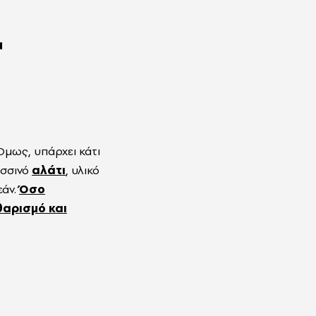
α
Όμως, υπάρχει κάτι
ασσινό
αλάτι
, υλικό
εάν.
Όσο
θαρισμό και