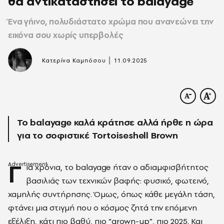
θα αντικαταστήσει το balayage
Ένα γήινο, πολυδιάστατο χρώμα που ανανεώνει την
εικόνα σου χωρίς υπερβολές
|
Κατερίνα Καμπόσου
11.09.2025
Το balayage καλά κράτησε αλλά ήρθε η ώρα
για το σοφιστικέ Tortoiseshell Brown
Γ
ια χρόνια, το balayage ήταν ο αδιαμφισβήτητος
βασιλιάς των τεχνικών βαφής: φυσικό, φωτεινό,
χαμηλής συντήρησης. Όμως, όπως κάθε μεγάλη τάση,
φτάνει μια στιγμή που ο κόσμος ζητά την επόμενη
εξέλιξη, κάτι πιο βαθύ, πιο “grown-up”, πιο 2025. Και