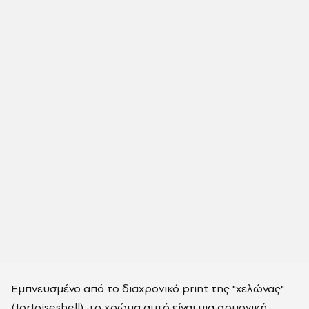
Εμπνευσμένο από το διαχρονικό print της "χελώνας"
(tortoiseshell), το χρώμα αυτό είναι μια αρμονική