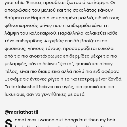
year chic. Έπειτα, προσθέτει ζεστασιά και λάμψη. Οι
αποχρώσεις του μελιού και της σοκολάτας κάνουν
θαύματα σε θαμπά ή κουρασμένα μαλλιά, ειδικά τους
φθινοπωρινούς μήνες που η επιδερμίδα χάνει τη
λάμψη του καλοκαιριού. Παράλληλα κολακεύει κάθε
τόνο επιδερμίδας. Ακριβώς επειδή βασίζεται σε
φυσικούς, γήινους τόνους, προσαρμόζεται εύκολα:
από τις πιο ανοιχτόχρωμες επιδερμίδες μέχρι τις πιο
μελαμψές, πάντα δείχνει “ζεστό”, φυσικό και classy.
Τέλος, είναι πιο διακριτικό αλλά πολύ πιο ενδιαφέρον.
Ξεχνάμε τις έντονες ρίγες ή τα “κατεστραμμένα” ξανθά.
Το tortoiseshell
δείχνει πιο υγιές, πιο φυσικό και πιο
luxurious, σαν να γεννήθηκες με αυτό.
@mariathattil
S
ometimes i wanna cut bangs but then my hair