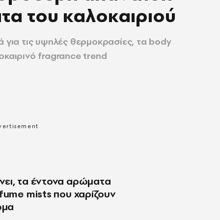
τα του καλοκαιριού
ά για τις υψηλές θερμοκρασίες, τα body
οκαιρινό fragrance trend
νει, τα έντονα αρώματα
rfume mists που χαρίζουν
ωμα