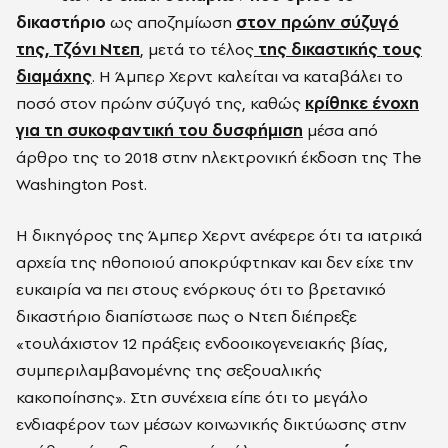
δικαστήριο
ως αποζημίωση
στον πρώην σύζυγό
της, Τζόνι Ντεπ
, μετά το τέλος
της δικαστικής τους
διαμάχης
. Η Άμπερ Χερντ καλείται να καταβάλει το
ποσό στον πρώην σύζυγό της, καθώς
κρίθηκε ένοχη
για τη συκοφαντική του δυσφήμιση
μέσα από
άρθρο της το 2018 στην ηλεκτρονική έκδοση της The
Washington Post.
Η δικηγόρος της Άμπερ Χερντ ανέφερε ότι τα ιατρικά
αρχεία της ηθοποιού αποκρύφτηκαν και δεν είχε την
ευκαιρία να πει στους ενόρκους ότι το βρετανικό
δικαστήριο διαπίστωσε πως ο Ντεπ διέπρεξε
«τουλάχιστον 12 πράξεις ενδοοικογενειακής βίας,
συμπεριλαμβανομένης της σεξουαλικής
κακοποίησης». Στη συνέχεια είπε ότι το μεγάλο
ενδιαφέρον των μέσων κοινωνικής δικτύωσης στην