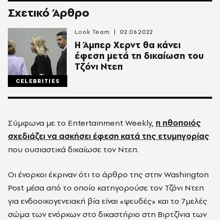
Σχετικό Άρθρο
Look Team
02.06.2022
Η Άμπερ Χερντ θα κάνει
έφεση μετά τη δικαίωση του
Τζόνι Ντεπ
CELEBRITIES
Σύμφωνα με το Entertainment Weekly,
η ηθοποιός
σχεδιάζει να ασκήσει έφεση κατά της ετυμηγορίας
που ουσιαστικά δικαίωσε τον Ντεπ.
Οι ένορκοι έκριναν ότι το άρθρο της στην Washington
Post μέσα από το οποίο κατηγορούσε τον Τζόνι Ντεπ
για ενδοοικογενειακή βία είναι «ψευδές» και το 7μελές
σώμα των ενόρκων στο δικαστήριο στη Βιρτζίνια των