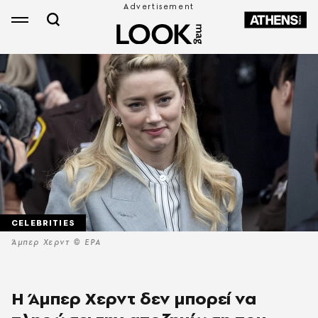
CELEBRITIES
Άμπερ Χερντ © EPA
Η Άμπερ Χερντ δεν μπορεί να