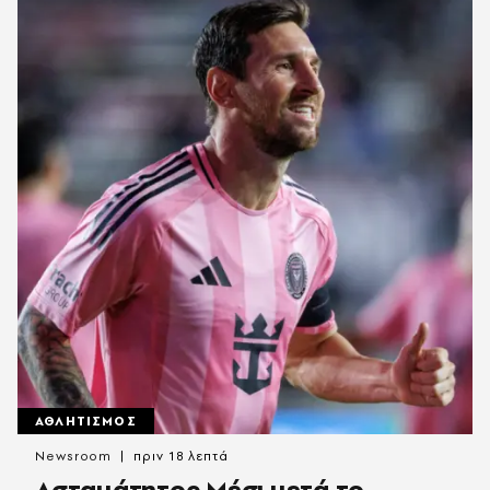
ΑΘΛΗΤΙΣΜΟΣ
Newsroom
πριν 18 λεπτά
Ασταμάτητος Μέσι μετά το