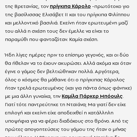
της Βρετανίας, τον
πρίγκιπα Κάρολο
-πρωτότοκο γιο
της βασίλισσας Ελισάβετ ΙΙ και του πρίγκιπα Φιλίππου
και μελλοντικό βασιλιά. Εκείνη ήταν ερωτευμένη μαζί
του αλλά η σχέση τους δεν έμελλε να είναι το
παραμύθι που φανταζόταν. Καμία σχέση.
Ήδη λίγες ημέρες πριν το επίσημο γεγονός, και οι δύο
θα ήθελαν να το έχουν ακυρώσει. Αλλά ακόμα και όταν
έγινε ο γάμος δεν βελτιώθηκαν πολλά. Αργότερα,
όλος ο κόσμος θα μάθαινε ότι ο πρίγκιπας Κάρολος
ήταν τρελά ερωτευμένος (και για πάντα όπως φάνηκε)
με μια άλλη γυναίκα, την
Καμίλα Πάρκερ Μπόουλς
.
Γιατί τότε παντρεύτηκε τη Νταϊάνα; Μα γιατί δεν είχε
επιλογή και εκείνη είχε αποδειχθεί η κατάλληλη
υποψήφια για να φέρει διαδόχους στο θρόνο. Από τις
πρώτες απογοητεύσεις του γάμου της ήταν ο μήνας