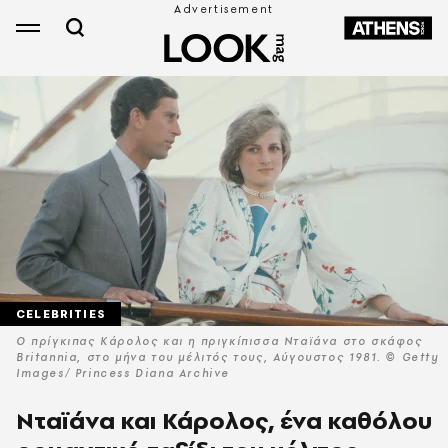
CELEBRITIES
Ο πρίγκιπας Κάρολος και η πριγκίπισσα Νταϊάνα στο σκάφος
Britannia, στο μήνα του μέλιτός τους, Αύγουστος 1981. © Getty
Images/ Princess Diana Archive
Νταϊάνα και Κάρολος, ένα καθόλου