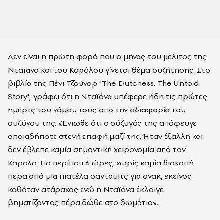
Δεν είναι η πρώτη φορά που ο μήνας του μέλιτος της
Νταϊάνα και του Καρόλου γίνεται θέμα συζήτησης. Στο
βιβλίο της Πένι Τζούνορ "The Dutchess: The Untold
Story", γράφει ότι η Νταϊάνα υπέφερε ήδη τις πρώτες
ημέρες του γάμου τους από την αδιαφορία του
συζύγου της. «Ένιωθε ότι ο σύζυγός της απόφευγε
οποιαδήποτε στενή επαφή μαζί της. Ήταν έξαλλη και
δεν έβλεπε καμία σημαντική χειρονομία από τον
Κάρολο. Για περίπου 6 ώρες, χωρίς καμία διακοπή
πέρα από μια πιατέλα σάντουιτς για σνακ, εκείνος
καθόταν ατάραχος ενώ η Νταϊάνα έκλαιγε
βηματίζοντας πέρα δώθε στο δωμάτιο».