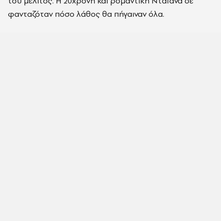
του μέλιτος. Η 20χρονη και ρομαντική Νταϊάνα δε
φανταζόταν πόσο λάθος θα πήγαιναν όλα.