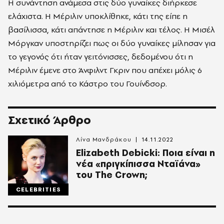
Η συνάντηση ανάμεσα στις δύο γυναίκες διήρκεσε
ελάχιστα. Η Μέριλιν υποκλίθηκε, κάτι της είπε η
βασίλισσα, κάτι απάντησε η Μέριλιν και τέλος. Η Μισέλ
Μόργκαν υποστηρίζει πως οι δύο γυναίκες μίλησαν για
το γεγονός ότι ήταν γειτόνισσες, δεδομένου ότι η
Μέριλιν έμενε στο Άνφιλντ Γκριν που απέχει μόλις 6
χιλιόμετρα από το Κάστρο του Γουίνδσορ.
Σχετικό Άρθρο
Λίνα Μανδράκου
14.11.2022
Elizabeth Debicki: Ποια είναι η
νέα «πριγκίπισσα Νταϊάνα»
του The Crown;
CELEBRITIES