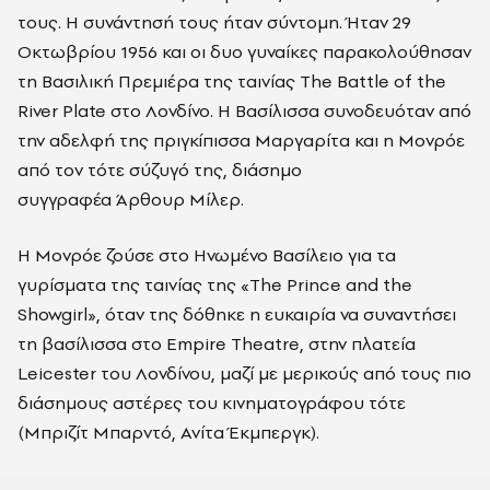
τους. Η συνάντησή τους ήταν σύντομη. Ήταν 29
Οκτωβρίου 1956 και οι δυο γυναίκες παρακολούθησαν
τη Βασιλική Πρεμιέρα της ταινίας The Battle of the
River Plate στο Λονδίνο. Η Βασίλισσα συνοδευόταν από
την αδελφή της πριγκίπισσα Μαργαρίτα και η Μονρόε
από τον τότε σύζυγό της, διάσημο
συγγραφέα Άρθουρ Μίλερ.
Η Μονρόε ζούσε στο Ηνωμένο Βασίλειο για τα
γυρίσματα της ταινίας της «The Prince and the
Showgirl», όταν της δόθηκε η ευκαιρία να συναντήσει
τη βασίλισσα στο Empire Theatre, στην πλατεία
Leicester του Λονδίνου, μαζί με μερικούς από τους πιο
διάσημους αστέρες του κινηματογράφου τότε
(Μπριζίτ Μπαρντό, Ανίτα Έκμπεργκ).