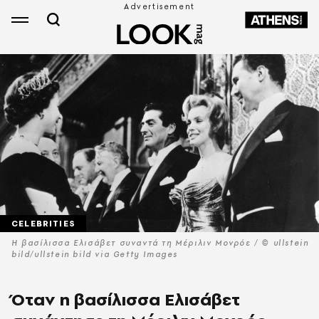
CELEBRITIES
Η βασίλισσα Ελισάβετ συναντά τη Μέριλιν Μονρόε / © ullstein
bild/ullstein bild via Getty Images
Όταν η βασίλισσα Ελισάβετ