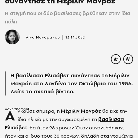
συνάντησε τη Μέριλιν Μονρόε
Η στιγμή που οι δύο βασίλισσες βρέθηκαν στην ίδια
πόλη
|
Λίνα Μανδράκου
13.11.2022
Η βασίλισσα Ελισάβετ συνάντησε τη Μέριλιν
Μονρόε στο Λονδίνο τον Οκτώβριο του 1956.
Δείτε το σχετικό βίντεο.
Α
ν ζούσε σήμερα, η
Μέριλιν Μονρόε
θα είχε την
ίδια ηλικία με την συγχωρεμένη τη
βασίλισσα
Ελισάβετ
· θα ήταν 96 χρονών. Όταν συναντήθηκαν,
ήταν και οι δυο τους 30 χρονών, δηλαδή στα ντουζένια