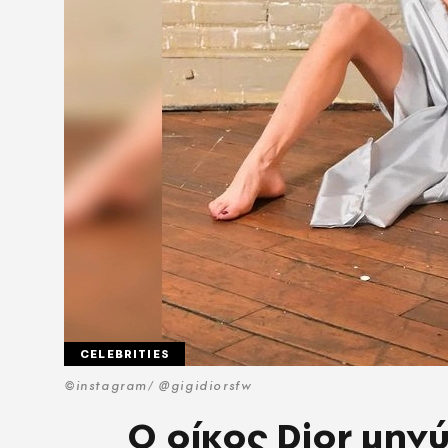
CELEBRITIES
©instagram/ @gigidiorsfw
Ο οίκος Dior μην