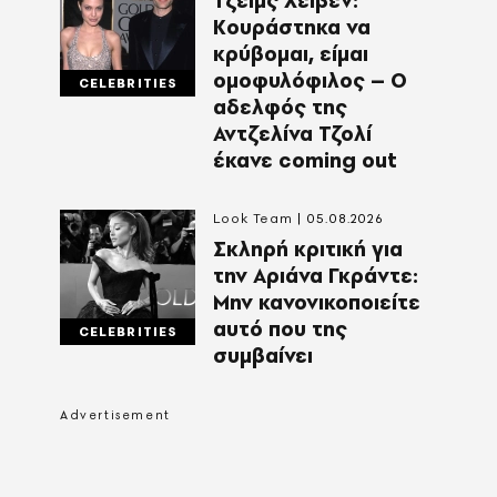
Τζέιμς Χέιβεν:
Κουράστηκα να
κρύβομαι, είμαι
ομοφυλόφιλος – Ο
CELEBRITIES
αδελφός της
Αντζελίνα Τζολί
έκανε coming out
Look Team
05.08.2026
Σκληρή κριτική για
την Αριάνα Γκράντε:
Μην κανονικοποιείτε
αυτό που της
CELEBRITIES
συμβαίνει