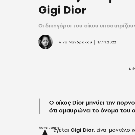
Gigi Dior
Οι δικηγόροι του οίκου υποστηρίζου
|
Λίνα Μανδράκου
17.11.2022
Ο οίκος Dior μηνύει την πορνο
ότι αμαυρώνει το όνομα του ο
έγεται
Gigi Dior
, είναι μοντέλο 