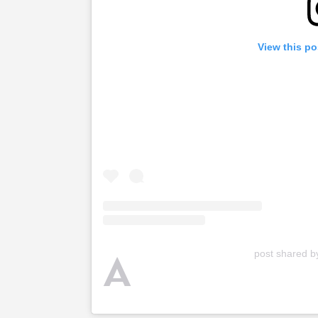
View this po
A
post shared by