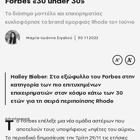
Forbes «30 under 30»
Το διάσημο μοντέλο και επιχειρηματίας
κυκλοφόρησε το brand ομορφιάς Rhode τον Ιούνιο
|
Μαρία-Ιωάννα Σιγαλού
30.11.2022
Hailey Bieber: Στο εξώφυλλο του Forbes στην
κατηγορία των πιο επιτυχημένων
επιχειρηματιών στον κόσμο κάτω των 30
ετών για τη σειρά περιποίησης Rhode
Τ
ο Forbes επέλεξε μια νέα ομάδα αστέρων που
αποτελούν τους υποψήφιους «ηγέτες του αύριο».
Το περιοδικό δημοσίευσε την Τρίτη 29/11 τις ετήσιες