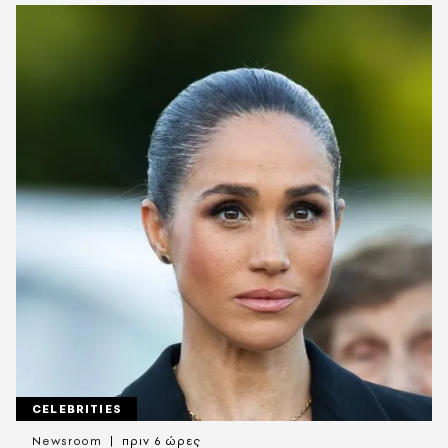
CELEBRITIES
Newsroom
πριν 6 ώρες