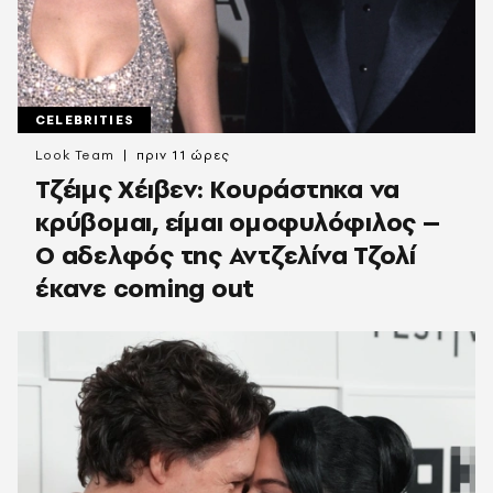
CELEBRITIES
Look Team
πριν 11 ώρες
Τζέιμς Χέιβεν: Κουράστηκα να
κρύβομαι, είμαι ομοφυλόφιλος –
Ο αδελφός της Αντζελίνα Τζολί
έκανε coming out