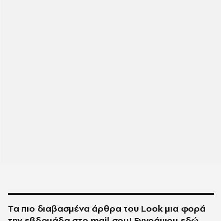
Τα πιο διαβασμένα άρθρα του
Look
μια φορά
την εβδομάδα στο
mail
σου!
Εγγράψου εδώ