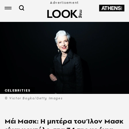
CELEBRITIES
© Victor Boyko/Getty Images
Μέι Μασκ: Η μητέρα του Ίλον Μασκ