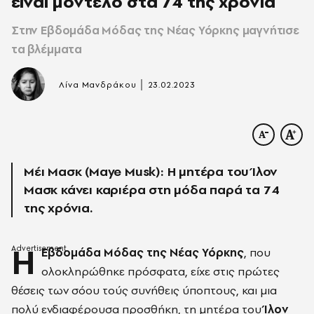
είναι μοντέλο στα 74 της χρόνια
Στην Εβδομάδα Μόδας της Νέας Υόρκης μαγνήτισε
τα βλέμματα
|
Λίνα Μανδράκου
23.02.2023
Μέι Μασκ (Maye Musk): Η μητέρα του Ίλον
Μασκ κάνει καριέρα στη μόδα παρά τα 74
της χρόνια.
Η
Εβδομάδα Μόδας της Νέας Υόρκης
, που
ολοκληρώθηκε πρόσφατα, είχε στις πρώτες
θέσεις των σόου τούς συνήθεις ύποπτους, και μια
πολύ ενδιαφέρουσα προσθήκη, τη μητέρα του
Ίλον