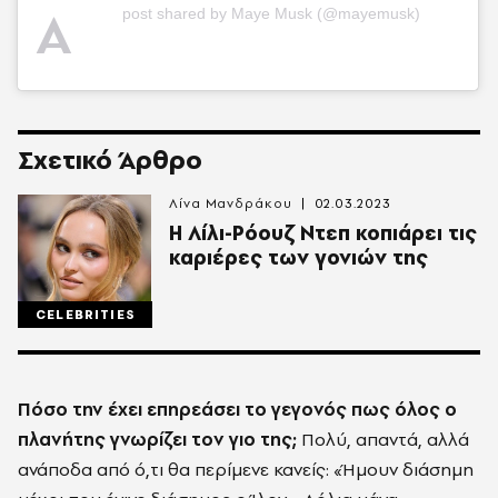
A
post shared by Maye Musk (@mayemusk)
Σχετικό Άρθρο
Λίνα Μανδράκου
02.03.2023
Η Λίλι-Ρόουζ Ντεπ κοπιάρει τις
καριέρες των γονιών της
CELEBRITIES
Πόσο την έχει επηρεάσει το γεγονός πως όλος ο
πλανήτης γνωρίζει τον γιο της;
Πολύ, απαντά, αλλά
ανάποδα από ό,τι θα περίμενε κανείς: «Ήμουν διάσημη