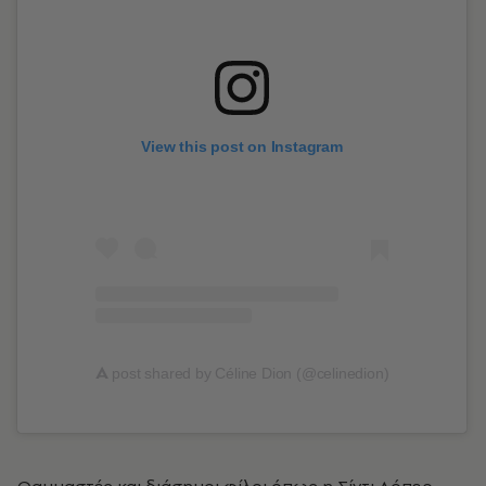
View this post on Instagram
A
post shared by Céline Dion (@celinedion)
Θαυμαστές και διάσημοι φίλοι όπως η Σίντι Λόπερ