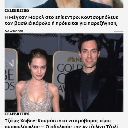
CELEBRITIES
Η Μέγκαν Μαρκλ στο επίκεντρο: Κουτσομπόλευε
τον βασιλιά Κάρολο ή πρόκειται για παρεξήγηση;
Newsroom
CELEBRITIES
Τζέιμς Χέιβεν: Κουράστηκα να κρύβομαι, είμαι
ομοφυλόφιλος – Ο αδελφός της Αντζελίνα Τζολί