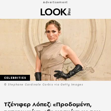
CELEBRITIES
© Stephane Cardinale Corbis via Getty Images
Τζένιφερ Λόπεζ: «Προδομένη,