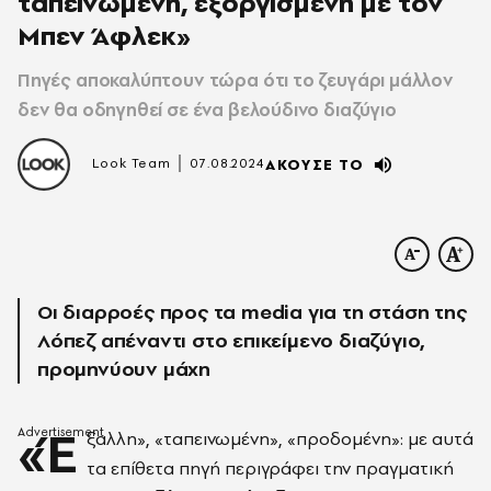
ταπεινωμένη, εξοργισμένη με τον
Μπεν Άφλεκ»
Πηγές αποκαλύπτουν τώρα ότι το ζευγάρι μάλλον
δεν θα οδηγηθεί σε ένα βελούδινο διαζύγιο
|
Look Team
07.08.2024
ΑΚΟΥΣΕ ΤΟ
Οι διαρροές προς τα media για τη στάση της
Λόπεζ απέναντι στο επικείμενο διαζύγιο,
προμηνύουν μάχη
«Έ
ξαλλη», «ταπεινωμένη», «προδομένη»: με αυτά
τα επίθετα πηγή περιγράφει την πραγματική