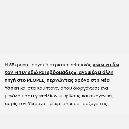
Η 55χρονη τραγουδίστρια και ηθοποιός
«έχει να δει
τον Μπεν εδώ και εβδομάδες», αναφέρει άλλη
πηγή στο PEOPLE, περνώντας χρόνο στη Νέα
Υόρκη
και στα Χάμπτονς, όπου διοργάνωσε ένα
μεγάλο πάρτι γενεθλίων με φίλους και οικογένεια,
χωρίς τον 51χρονο –μέχρι σήμερα- σύζυγό της.