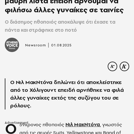
μαύρη λίστα επειδή αρνούμαι να
φιλήσω άλλες γυναίκες σε ταινίες
Ο διάσημος ηθοποιός αποκάλυψε ότι έχασε τα
πάντα και στράφηκε στο ποτό
|
Newsroom
01.08.2025
Ο Νιλ ΜακΝτόνα δηλώνει ότι αποκλείστηκε
από το Χόλιγουντ επειδή αρνήθηκε να φιλά
άλλες γυναίκες εκτός της συζύγου του σε
ρόλους.
Ο
59χρονος ηθοποιός
Νιλ ΜακΝτόνα
, γνωστός
από τις σειρές Suits, Yellowstone και Band of