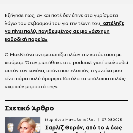
Εξήγησε πως, αν και ποτέ δεν έπινε στα γυρίσματα
λόγω του σεβασμού του για την τέχνη του,
κατέληξε
να πίνει πολύ, παγιδευμένος σε μια «άσχημη
καθοδική πορεία»
.
Ο ΜακΝτόνα αντιμετωπίζει πλέον την κατάσταση με
χιούμορ. Όταν ρωτήθηκε στο podcast γιατί ακολουθεί
αυτόν τον κανόνα, απάντησε: «Λοιπόν, η γυναίκα μου
είναι πάρα πολύ όμορφη. Και όλα τα υπόλοιπα απλώς
ωχριούν μπροστά της».
Σχετικό Άρθρο
Μαριάννα Μανωλοπούλου
07.08.2025
Σαρλίζ Θερόν, από το Α έως