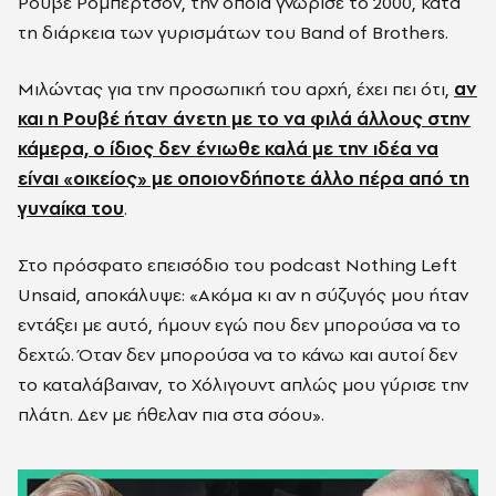
Ρουβέ Ρόμπερτσον, την οποία γνώρισε το 2000, κατά
τη διάρκεια των γυρισμάτων του Band of Brothers.
Μιλώντας για την προσωπική του αρχή, έχει πει ότι,
αν
και η Ρουβέ ήταν άνετη με το να φιλά άλλους στην
κάμερα, ο ίδιος δεν ένιωθε καλά με την ιδέα να
είναι «οικείος» με οποιονδήποτε άλλο πέρα από τη
γυναίκα του
.
Στο πρόσφατο επεισόδιο του podcast Nothing Left
Unsaid, αποκάλυψε: «Ακόμα κι αν η σύζυγός μου ήταν
εντάξει με αυτό, ήμουν εγώ που δεν μπορούσα να το
δεχτώ. Όταν δεν μπορούσα να το κάνω και αυτοί δεν
το καταλάβαιναν, το Χόλιγουντ απλώς μου γύρισε την
πλάτη. Δεν με ήθελαν πια στα σόου».