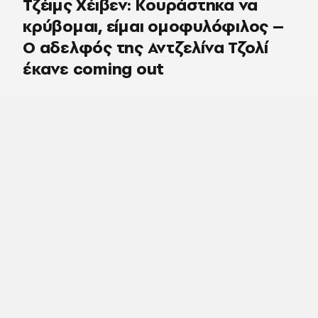
Τζέιμς Χέιβεν: Κουράστηκα να
κρύβομαι, είμαι ομοφυλόφιλος –
Ο αδελφός της Αντζελίνα Τζολί
έκανε coming out