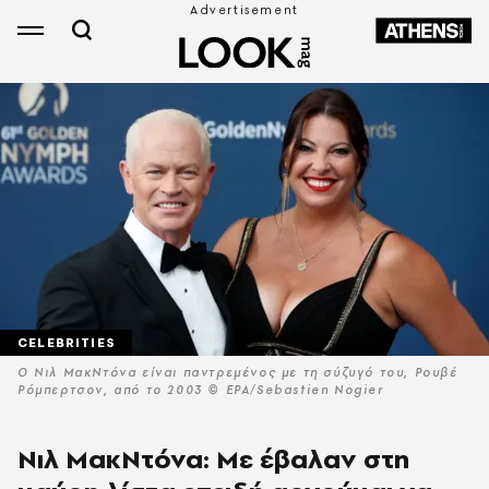
CELEBRITIES
Ο Νιλ ΜακΝτόνα είναι παντρεμένος με τη σύζυγό του, Ρουβέ
Ρόμπερτσον, από το 2003 © ΕPA/Sebastien Nogier
Νιλ ΜακΝτόνα: Με έβαλαν στη