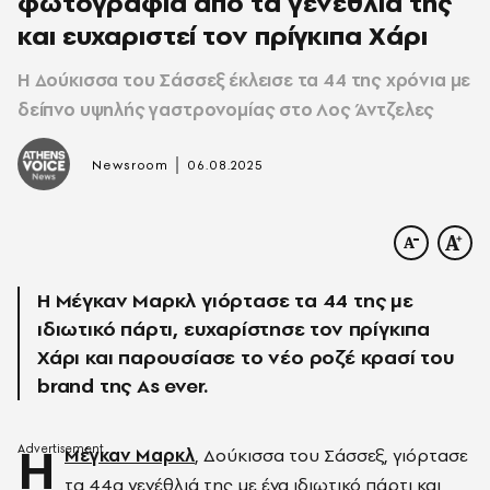
φωτογραφία από τα γενέθλιά της
και ευχαριστεί τον πρίγκιπα Χάρι
Η Δούκισσα του Σάσσεξ έκλεισε τα 44 της χρόνια με
δείπνο υψηλής γαστρονομίας στο Λος Άντζελες
|
Newsroom
06.08.2025
Η Μέγκαν Μαρκλ γιόρτασε τα 44 της με
ιδιωτικό πάρτι, ευχαρίστησε τον πρίγκιπα
Χάρι και παρουσίασε το νέο ροζέ κρασί του
brand της As ever.
Η
Μέγκαν Μαρκλ
, Δούκισσα του Σάσσεξ, γιόρτασε
τα 44α γενέθλιά της με ένα ιδιωτικό πάρτι και