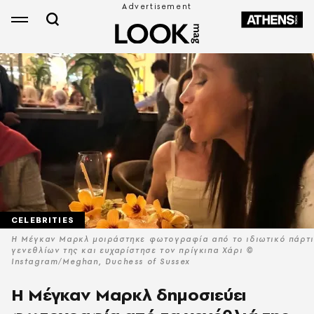
CELEBRITIES
Η Μέγκαν Μαρκλ μοιράστηκε φωτογραφία από το ιδιωτικό πάρτι
γενεθλίων της και ευχαρίστησε τον πρίγκιπα Χάρι ©
Instagram/Meghan, Duchess of Sussex
Η Μέγκαν Μαρκλ δημοσιεύει