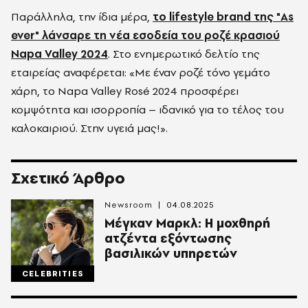
Παράλληλα, την ίδια μέρα,
το lifestyle brand της "As
ever" λάνσαρε τη νέα εσοδεία του ροζέ κρασιού
Napa Valley 2024
. Στο ενημερωτικό δελτίο της
εταιρείας αναφέρεται: «Με έναν ροζέ τόνο γεμάτο
χάρη, το Napa Valley Rosé 2024 προσφέρει
κομψότητα και ισορροπία – ιδανικό για το τέλος του
καλοκαιριού. Στην υγειά μας!».
Σχετικό Άρθρο
Newsroom
04.08.2025
Μέγκαν Μαρκλ: Η μοχθηρή
ατζέντα εξόντωσης
βασιλικών υπηρετών
CELEBRITIES