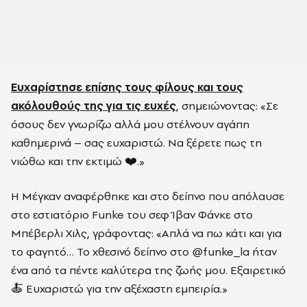
Ευχαρίστησε επίσης τους φίλους και τους
ακόλουθούς της για τις ευχές
, σημειώνοντας: «Σε
όσους δεν γνωρίζω αλλά μου στέλνουν αγάπη
καθημερινά – σας ευχαριστώ. Να ξέρετε πως τη
νιώθω και την εκτιμώ ❤️.»
Η Μέγκαν αναφέρθηκε και στο δείπνο που απόλαυσε
στο εστιατόριο Funke του σεφ Ίβαν Φάνκε στο
Μπέβερλι Χιλς, γράφοντας: «Απλά να πω κάτι και για
το φαγητό… Το χθεσινό δείπνο στο @funke_la ήταν
ένα από τα πέντε καλύτερα της ζωής μου. Εξαιρετικό
🍝 Ευχαριστώ για την αξέχαστη εμπειρία.»