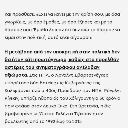
Και πρόσθεσε: «Έχει να κάνει με την κρίση σου, με όσα
γνωρίζεις, με όσα έμαθες, με όσα έζησες και με το
θάρρος σου. Έμαθα λοιπόν ότι δεν έχω το θάρρος να
είμαι στην πολιτική, αυτό είναι σίγουρο!»
Η μετάβαση από την υποκριτική στην πολιτική δεν
θα ήταν κάτι πρωτόγνωρο, καθώς στο παρελθόν
αστέρες του κινηματογράφου ανέλαβαν
αξιώματα
. Στις ΗΠΑ, ο Άρνολντ Σβαρτσενέγκερ
υπηρέτησε δύο θητείες ως Κυβερνήτης της
Καλιφόρνια, ενώ ο 40ός Πρόεδρος των ΗΠΑ, Ρόναλντ
Ρίγκαν, υπήρξε ηθοποιός του Χόλιγουντ για 30 χρόνια
πριν φτάσει στον Λευκό Οίκο. Στη Βρετανία, η δις
βραβευμένη με Όσκαρ Γκλέντα Τζάκσον ήταν
βουλευτής από το 1992 έως το 2015.