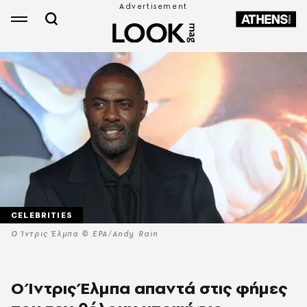
CELEBRITIES
O Ίντρις Έλμπα © EPA/Andy Rain
O Ίντρις Έλμπα απαντά στις φήμες