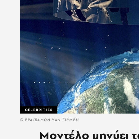
CELEBRITIES
© ΕΡΑ/RAMON VAN FLYMEN
Μοντέλο μηνύει τ