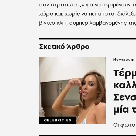
σαν στρατιώτες» για να περιμένουν τ
χώρο και, χωρίς να πει τίποτα, διάλεξ
βίντεο κλιπ, συμπεριλαμβανομένης της
Σχετικό Άρθρο
Newsroom
Τέρ
καλλ
Σενσ
μία 
CELEBRITIES
Οι φωτογ