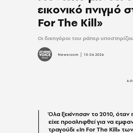
εικονικό πνιγμό σ
For The Kill»
Οι δικηγόροι του ράπερ υποστηρίζου
|
Newsroom
10.06.2026
Όλα ξεκίνησαν το 2010, όταν 
είχε προσληφθεί για να εμφανι
τραγούδι «In For The Kill» τω