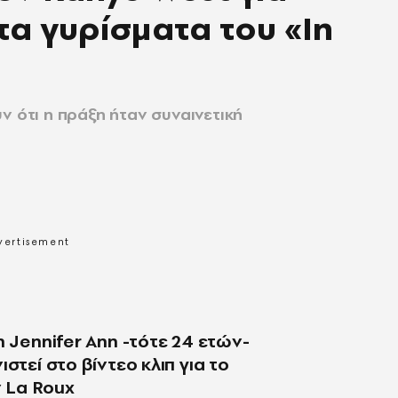
τα γυρίσματα του «In
ν ότι η πράξη ήταν συναινετική
η Jennifer Ann -τότε 24 ετών-
στεί στο βίντεο κλιπ για το
ν La Roux