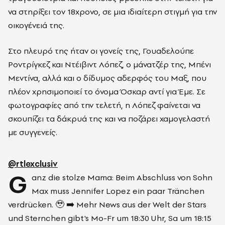
να στηρίξει τον 18χρονο, σε μια ιδιαίτερη στιγμή για την
οικογένειά της.
Στο πλευρό της ήταν οι γονείς της, Γουαδελούπε
Ροντρίγκεζ και Ντέιβιντ Λόπεζ, ο μάνατζέρ της, Μπένι
Μεντίνα, αλλά και ο δίδυμος αδερφός του Μαξ, που
πλέον χρησιμοποιεί το όνομα Όσκαρ αντί για Έμε. Σε
φωτογραφίες από την τελετή, η Λόπεζ φαίνεται να
σκουπίζει τα δάκρυά της και να ποζάρει χαμογελαστή
με συγγενείς.
@rtlexclusiv
G
anz die stolze Mama: Beim Abschluss von Sohn
Max muss Jennifer Lopez ein paar Tränchen
verdrücken. 🥹 ➡️ Mehr News aus der Welt der Stars
und Sternchen gibt's Mo-Fr um 18:30 Uhr, Sa um 18:15