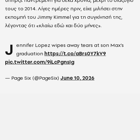
υπήρξε παντρεμένη για δέκα χρόνια, μέχρι το διαζύγιό
τους το 2014. Λίγες ημέρες πριν, είχε μιλήσει στην
εκπομπή του Jimmy Kimmel για τη συγκίνησή της,
λέγοντας ότι «κλαίω εδώ και δύο μήνες».
J
ennifer Lopez wipes away tears at son Max’s
graduation
https://t.co/aBrs0Y7kV9
pic.twitter.com/9iLcPgnsIg
— Page Six (@PageSix)
June 10, 2026