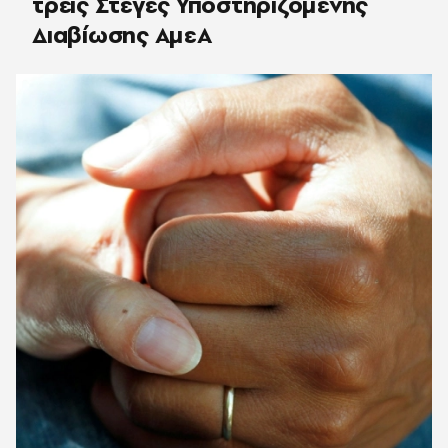
τρεις Στέγες Υποστηριζόμενης
Διαβίωσης ΑμεΑ