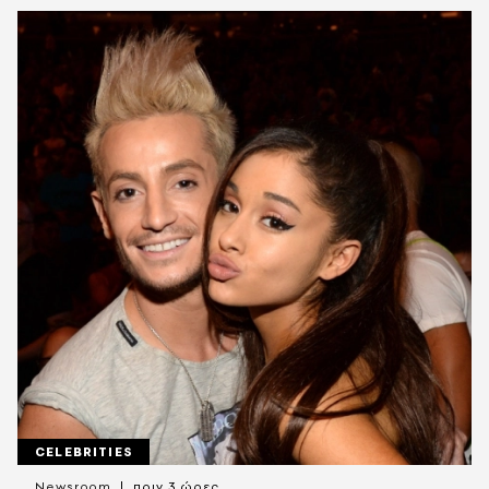
CELEBRITIES
Newsroom
πριν 3 ώρες