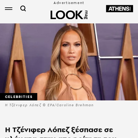
CELEBRITIES
Η Τζένιφερ Λόπεζ © EPA/Caroline Brehman
Η Τζένιφερ Λόπεζ ξέσπασε σε