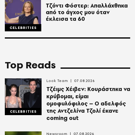
Τζόντι Φόστερ: Απαλλάχθηκα
από το άγχος μου όταν
έκλεισα τα 60
CELEBRITIES
Top Reads
Look Team
07.08.2026
Τζέιμς Χέιβεν: Κουράστηκα να
κρύβομαι, είμαι
ομοφυλόφιλος – Ο αδελφός
της Αντζελίνα Τζολί έκανε
CELEBRITIES
coming out
Newsroom
07.08.2026