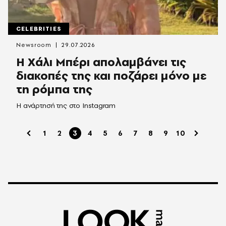
CELEBRITIES
Newsroom
29.07.2026
Η Χάλι Μπέρι απολαμβάνει τις
διακοπές της και ποζάρει μόνο με
τη ρόμπα της
Η ανάρτησή της στο Instagram
1
2
3
4
5
6
7
8
9
10